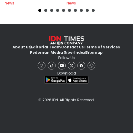
News
News
Ne
About Us
Editorial Team
Contact Us
Terms of Services
Pedoman Media Siber
Index
Sitemap
Follow Us
Download
© 2026 IDN. All Rights Reserved.