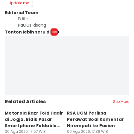
Update me
Editorial Team
Editor
Paulus Risang
Tonton lebih seru di
Related Articles
See More
Motorola Razr Fold Hadir
RSA UGM Periksa
A
di Jogja, Bidik Pasar
Perawat Soal Komentar
L
Smartphone Foldable
Nirempati ke Pasien
P
Premium
06 Agu 2026, 17:57 WIB
06 Agu 2026, 17:39 WIB
E
06