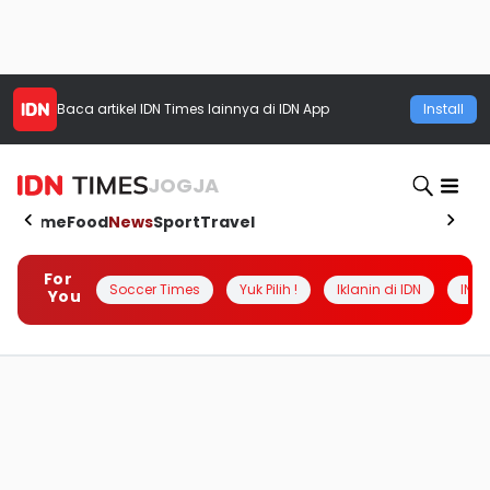
Baca artikel
IDN Times
lainnya di IDN App
Install
JOGJA
Home
Food
News
Sport
Travel
For
Soccer Times
Yuk Pilih !
Iklanin di IDN
INSI
You