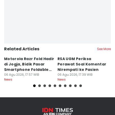
Related Articles
See More
Motorola Razr Fold Hadir
RSA UGM Periksa
A
di Jogja, Bidik Pasar
Perawat Soal Komentar
L
Smartphone Foldable
Nirempati ke Pasien
P
Premium
06 Agu 2026, 17:57 WIB
06 Agu 2026, 17:39 WIB
E
06
News
News
Ne