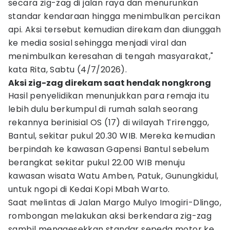
secara zig-zag di jalan raya dan menurunkan
standar kendaraan hingga menimbulkan percikan
api. Aksi tersebut kemudian direkam dan diunggah
ke media sosial sehingga menjadi viral dan
menimbulkan keresahan di tengah masyarakat,"
kata Rita, Sabtu (4/7/2026).
Aksi zig-zag direkam saat hendak nongkrong
Hasil penyelidikan menunjukkan para remaja itu
lebih dulu berkumpul di rumah salah seorang
rekannya berinisial OS (17) di wilayah Trirenggo,
Bantul, sekitar pukul 20.30 WIB. Mereka kemudian
berpindah ke kawasan Gapensi Bantul sebelum
berangkat sekitar pukul 22.00 WIB menuju
kawasan wisata Watu Amben, Patuk, Gunungkidul,
untuk ngopi di Kedai Kopi Mbah Warto.
Saat melintas di Jalan Margo Mulyo Imogiri-Dlingo,
rombongan melakukan aksi berkendara zig-zag
sambil menggesekkan standar sepeda motor ke