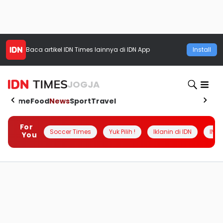
Baca artikel
IDN Times
lainnya di IDN App
Install
JOGJA
Home
Food
News
Sport
Travel
For
Soccer Times
Yuk Pilih !
Iklanin di IDN
INSI
You