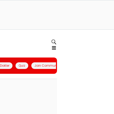
l Dokter
Quiz
Join Community