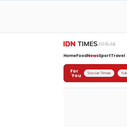
JOGJA
Home
Food
News
Sport
Travel
For
Soccer Times
Yuk 
You