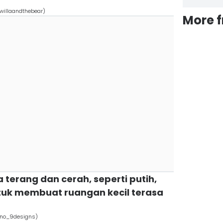
willaandthebear)
More 
 terang dan cerah, seperti putih,
ntuk membuat ruangan kecil terasa
/no_9designs)