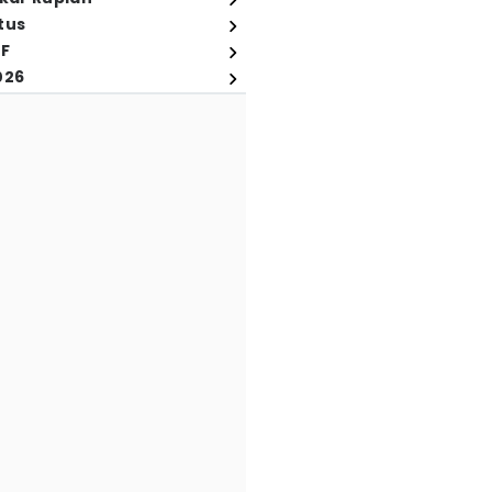
tus
FF
026