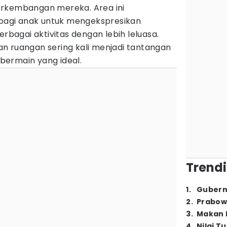
erkembangan mereka. Area ini
agi anak untuk mengekspresikan
erbagai aktivitas dengan lebih leluasa.
n ruangan sering kali menjadi tantangan
ermain yang ideal.
Trendi
1
.
Gubern
2
.
Prabow
3
.
Makan B
4
.
Nilai T