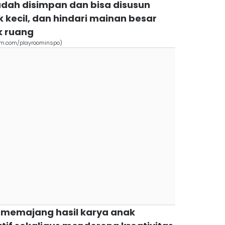
udah disimpan dan bisa disusun
 kecil, dan hindari mainan besar
 ruang
am.com/playroominspo)
g memajang hasil karya anak