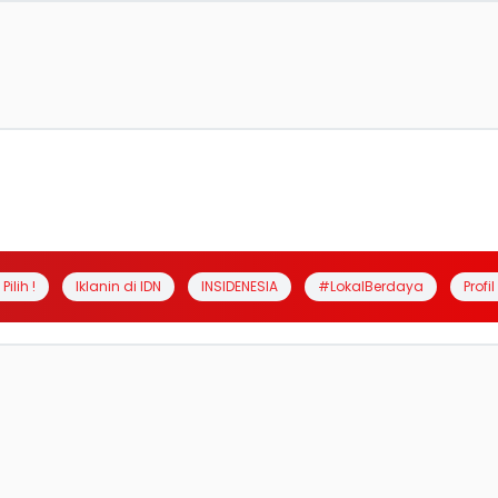
Pilih !
Iklanin di IDN
INSIDENESIA
#LokalBerdaya
Profi