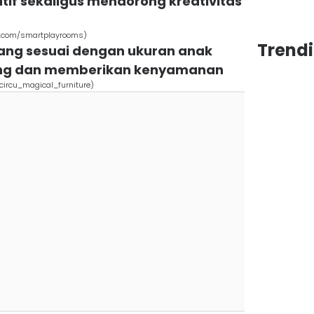
if sekaligus mendorong kreativitas
am.com/smartplayrooms)
Trend
i yang sesuai dengan ukuran anak
ng dan memberikan kenyamanan
circu_magical_furniture)