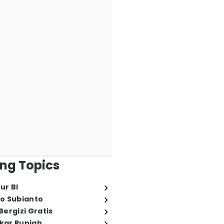
ng Topics
ur BI
o Subianto
ergizi Gratis
ukar Rupiah