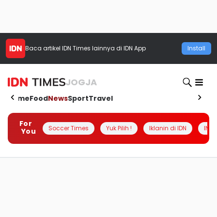
Baca artikel
IDN Times
lainnya di IDN App
Install
JOGJA
Home
Food
News
Sport
Travel
For
Soccer Times
Yuk Pilih !
Iklanin di IDN
INSI
You