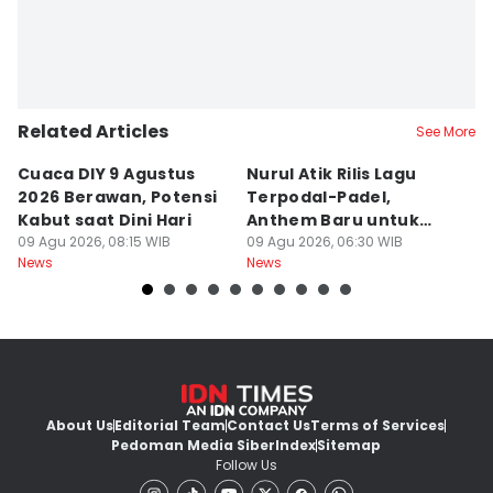
Related Articles
See More
Cuaca DIY 9 Agustus
Nurul Atik Rilis Lagu
B
2026 Berawan, Potensi
Terpodal-Padel,
S
Kabut saat Dini Hari
Anthem Baru untuk
J
09 Agu 2026, 08:15 WIB
Pencinta Padel
09 Agu 2026, 06:30 WIB
B
08
News
News
Ne
About Us
Editorial Team
Contact Us
Terms of Services
Pedoman Media Siber
Index
Sitemap
Follow Us