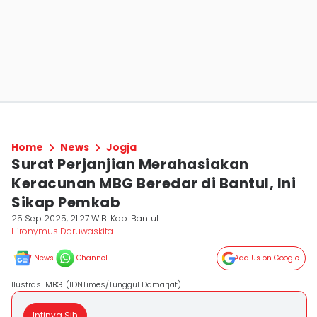
Home
News
Jogja
Surat Perjanjian Merahasiakan
Keracunan MBG Beredar di Bantul, Ini
Sikap Pemkab
25 Sep 2025, 21:27 WIB
Kab. Bantul
Hironymus Daruwaskita
News
Channel
Add Us on Google
Ilustrasi MBG. (IDNTimes/Tunggul Damarjat)
Intinya Sih