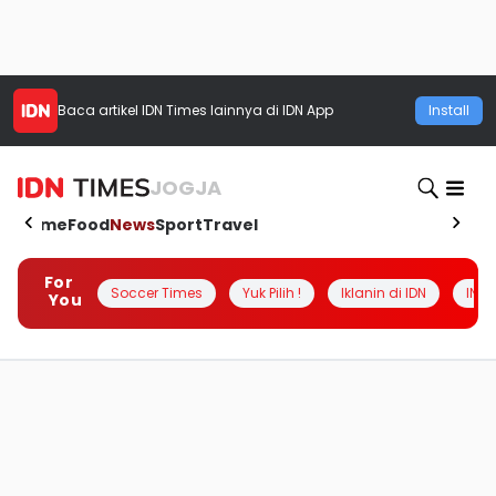
Baca artikel
IDN Times
lainnya di IDN App
Install
JOGJA
Home
Food
News
Sport
Travel
For
Soccer Times
Yuk Pilih !
Iklanin di IDN
INSI
You