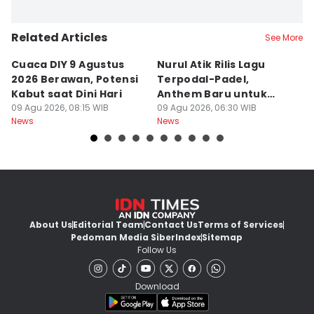
Related Articles
See More
Cuaca DIY 9 Agustus
Nurul Atik Rilis Lagu
B
2026 Berawan, Potensi
Terpodal-Padel,
S
Kabut saat Dini Hari
Anthem Baru untuk
J
09 Agu 2026, 08:15 WIB
Pencinta Padel
09 Agu 2026, 06:30 WIB
B
08
News
News
Ne
About Us
Editorial Team
Contact Us
Terms of Services
Pedoman Media Siber
Index
Sitemap
Follow Us
Download