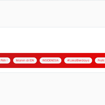
Pilih !
Iklanin di IDN
INSIDENESIA
#LokalBerdaya
Profi