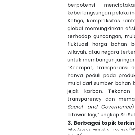
berpotensi mencipta
keberlangsungan pelaku indu
Ketiga, kompleksitas ranta
global memungkinkan efisie
terhadap guncangan, mulai
fluktuasi harga bahan b
wilayah, atau negara terte
untuk membangun jaringan, y
“Keempat, transparansi d
hanya peduli pada produk
mulai dari sumber bahan b
jejak karbon. Tekanan
transparency dan mematu
Social, and Governance
)
ditawar lagi,” ungkap Sri Su
3. Berbagai topik terkin
Ketua Asosiasi Pertekstilan Indonesia (
Kusumo)