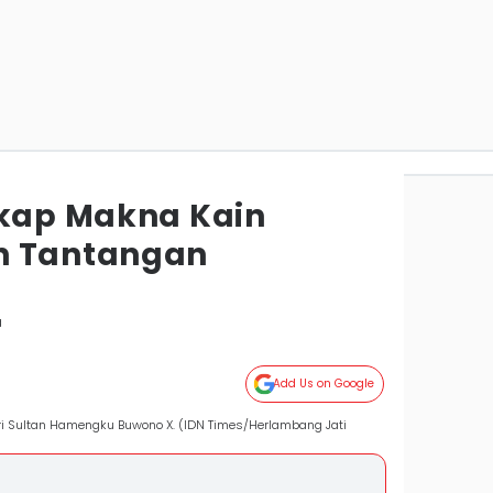
gkap Makna Kain
n Tantangan
a
Add Us on Google
ri Sultan Hamengku Buwono X. (IDN Times/Herlambang Jati