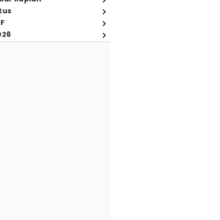
tus
FF
026