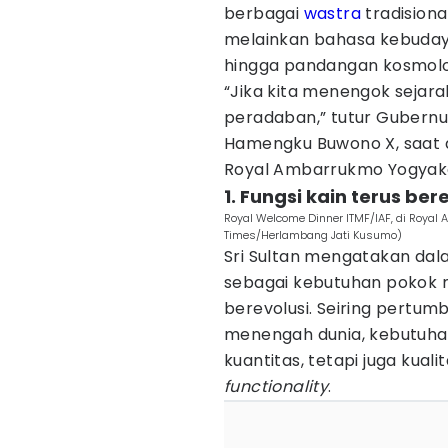
berbagai
wastra
tradisiona
melainkan bahasa kebuday
hingga pandangan kosmol
“Jika kita menengok sejara
peradaban,” tutur Gubernur
Hamengku Buwono X, saat a
Royal Ambarrukmo Yogyaka
1. Fungsi kain terus ber
Royal Welcome Dinner ITMF/IAF, di Royal
Times/Herlambang Jati Kusumo)
Sri Sultan mengatakan dala
sebagai kebutuhan pokok m
berevolusi. Seiring pertum
menengah dunia, kebutuhan
kuantitas, tetapi juga kual
functionality
.