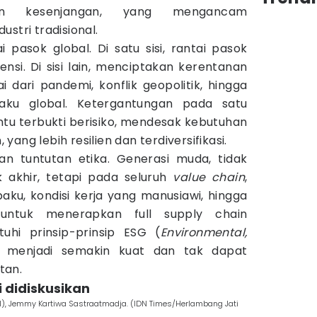
kan kesenjangan, yang mengancam
stri tradisional.
i pasok global. Di satu sisi, rantai pasok
nsi. Di sisi lain, menciptakan kerentanan
 dari pandemi, konflik geopolitik, hingga
aku global. Ketergantungan pada satu
ntu terbukti berisiko, mendesak kebutuhan
ang lebih resilien dan terdiversifikasi.
an tuntutan etika. Generasi muda, tidak
 akhir, tetapi pada seluruh
value chain
,
aku, kondisi kerja yang manusiawi, hingga
 untuk menerapkan full supply chain
hi prinsip-prinsip ESG (
Environmental,
 menjadi semakin kuat dan tak dapat
ltan.
i didiskusikan
API), Jemmy Kartiwa Sastraatmadja. (IDN Times/Herlambang Jati