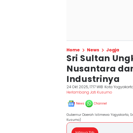
Home
News
Jogja
Sri Sultan Un
Nusantara da
Industrinya
24 Okt 2025, 17:17 WIB
Kota Yogyakart
Herlambang Jati Kusumo
News
Channel
Gubernur Daerah Istimewa Yogyakarta, S
Kusumo)
Intinya Sih