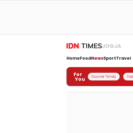
JOGJA
Home
Food
News
Sport
Travel
For
Soccer Times
Yuk 
You