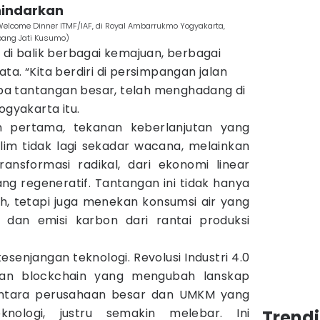
hindarkan
elcome Dinner ITMF/IAF, di Royal Ambarrukmo Yogyakarta,
bang Jati Kusumo)
 di balik berbagai kemajuan, berbagai
ta. “Kita berdiri di persimpangan jalan
a tantangan besar, telah menghadang di
ogyakarta itu.
an pertama
,
tekanan keberlanjutan yang
klim tidak lagi sekadar wacana, melainkan
ansformasi radikal, dari ekonomi linear
ng regeneratif. Tantangan ini tidak hanya
, tetapi juga menekan konsumsi air yang
k, dan emisi karbon dari rantai produksi
kesenjangan teknologi. Revolusi Industri 4.0
an blockchain yang mengubah lanskap
 antara perusahaan besar dan UMKM yang
knologi, justru semakin melebar. Ini
Trend