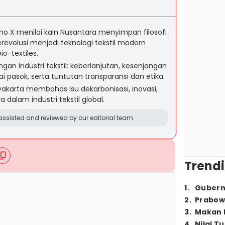
o X menilai kain Nusantara menyimpan filosofi
erevolusi menjadi teknologi tekstil modern
io-textiles.
an industri tekstil: keberlanjutan, kesenjangan
ai pasok, serta tuntutan transparansi dan etika.
yakarta membahas isu dekarbonisasi, inovasi,
a dalam industri tekstil global.
ssisted and reviewed by our editorial team.
Trendi
1
.
Gubern
2
.
Prabow
3
.
Makan B
4
.
Nilai T