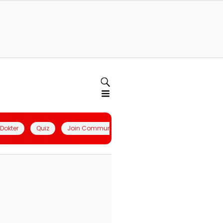
l Dokter
Quiz
Join Community