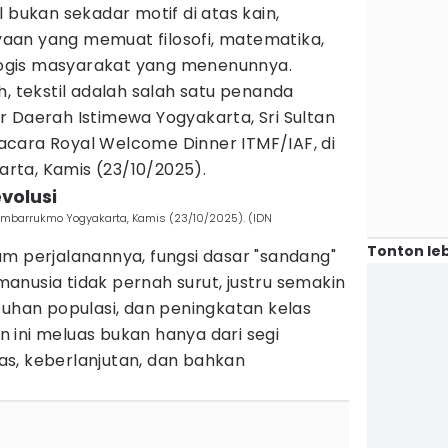
l bukan sekadar motif di atas kain,
aan yang memuat filosofi, matematika,
ogis masyarakat yang menenunnya.
h, tekstil adalah salah satu penanda
 Daerah Istimewa Yogyakarta, Sri Sultan
cara Royal Welcome Dinner ITMF/IAF, di
rta, Kamis (23/10/2025).
evolusi
 Ambarrukmo Yogyakarta, Kamis (23/10/2025). (IDN
Tonton leb
m perjalanannya, fungsi dasar "sandang"
anusia tidak pernah surut, justru semakin
buhan populasi, dan peningkatan kelas
 ini meluas bukan hanya dari segi
itas, keberlanjutan, dan bahkan