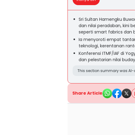
Sri Sultan Hamengku Buwon
dan nilai peradaban, kini b
seperti smart fabrics dan b
Ia menyoroti empat tantang
teknologi, kerentanan rant
Konferensi ITMF/IAF di Yog
dan pelestarian nilai buday
This section summary was AI-a
Share Article