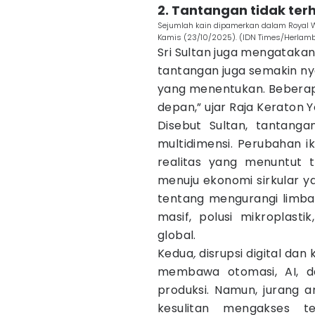
2. Tantangan tidak ter
Sejumlah kain dipamerkan dalam Royal W
Kamis (23/10/2025). (IDN Times/Herlam
Sri Sultan juga mengatakan
tantangan juga semakin nya
yang menentukan. Beberap
depan,” ujar Raja Keraton Y
Disebut Sultan, tantang
multidimensi. Perubahan i
realitas yang menuntut tr
menuju ekonomi sirkular ya
tentang mengurangi limbah
masif, polusi mikroplasti
global.
Kedua
,
disrupsi digital dan 
membawa otomasi, AI, d
produksi. Namun, jurang
kesulitan mengakses te