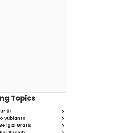
ng Topics
ur BI
o Subianto
ergizi Gratis
ukar Rupiah