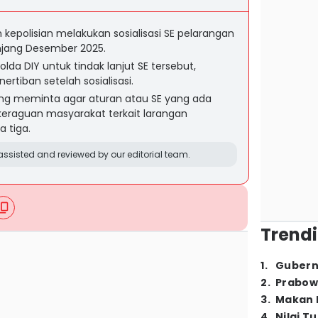
kepolisian melakukan sosialisasi SE pelarangan
njang Desember 2025.
Polda DIY untuk tindak lanjut SE tersebut,
rtiban setelah sosialisasi.
 meminta agar aturan atau SE yang ada
 keraguan masyarakat terkait larangan
 tiga.
ssisted and reviewed by our editorial team.
Trendi
1
.
Gubern
2
.
Prabow
3
.
Makan B
4
.
Nilai T