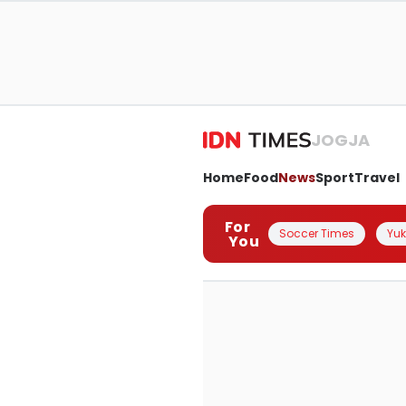
JOGJA
Home
Food
News
Sport
Travel
For
Soccer Times
Yuk 
You