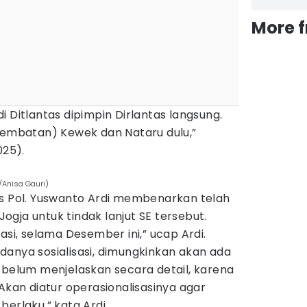
More 
i Ditlantas dipimpin Dirlantas langsung.
(jembatan) Kewek dan Nataru dulu,”
025).
/Anisa Gauri)
es Pol. Yuswanto Ardi membenarkan telah
gja untuk tindak lanjut SE tersebut.
asi, selama Desember ini,” ucap Ardi.
danya sosialisasi, dimungkinkan akan ada
 belum menjelaskan secara detail, karena
“Akan diatur operasionalisasinya agar
erlaku,” kata Ardi.