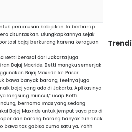
 untuk perumusan kebijakan. Ia berharap
era dituntaskan. Diungkapkannya sejak
Trend
ortasi bajaj berkurang karena keraguan
 Betti
berasal dari Jakarta juga
an Bajaj Maxride.
Betti mangku semenjak
ggunakan Bajaj Maxride ke Pasar.
uk bawa banyak barang, feelnya juga
aik bajaj yang ada di Jakarta. Aplikasinya
ifnya langsung muncul,” ucap Betti.
Bandung, bernama Imas
yang sedang
kai Bajaj Maxride untuk jemput saya pas di
 koper dan barang barang banyak tuh enak
lo bawa tas gabisa cuma satu ya. Yahh