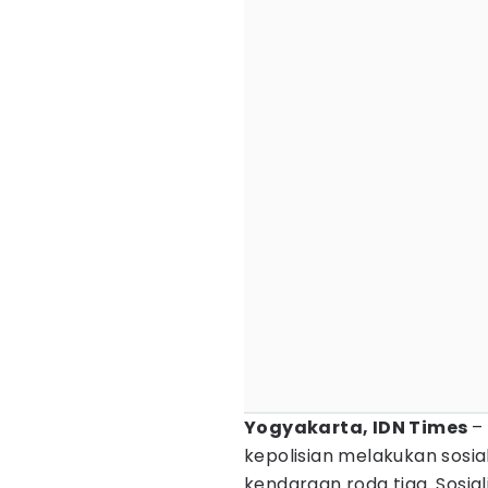
Yogyakarta, IDN Times
–
kepolisian melakukan sosial
kendaraan roda tiga. Sosia