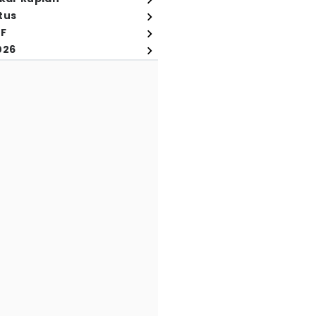
tus
FF
026