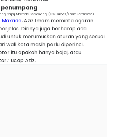
n penumpang
ng bajaj Maxride Semarang. (IDN Times/Fariz Fardianto)
j
Maxride
, Aziz Imam meminta agaran
perjelas. Dirinya juga berharap ada
di untuk merumuskan aturan yang sesuai.
ri wali kota masih perlu diperinci.
or itu apakah hanya bajaj, atau
r,” ucap Aziz.