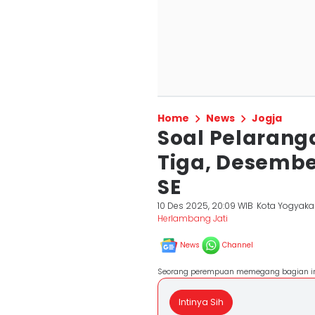
Home
News
Jogja
Soal Pelaran
Tiga, Desember
SE
10 Des 2025, 20:09 WIB
Kota Yogyaka
Herlambang Jati
News
Channel
Seorang perempuan memegang bagian inter
Intinya Sih