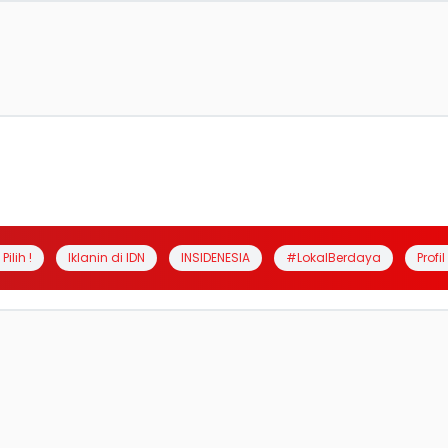
Pilih !
Iklanin di IDN
INSIDENESIA
#LokalBerdaya
Profi