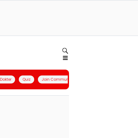
l Dokter
Quiz
Join Community