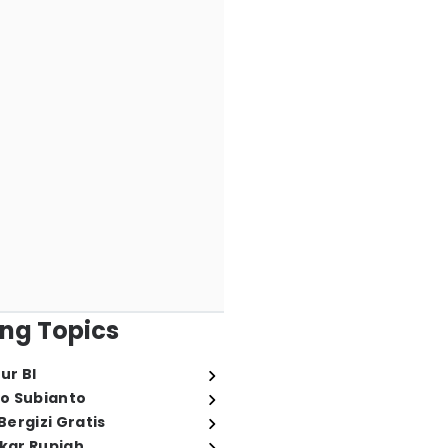
ng Topics
ur BI
o Subianto
ergizi Gratis
ukar Rupiah