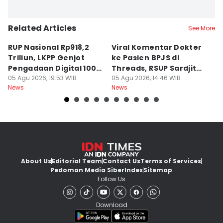
Related Articles
See More
RUP Nasional Rp918,2
Viral Komentar Dokter
P
Triliun, LKPP Genjot
ke Pasien BPJS di
P
Pengadaan Digital 100
Threads, RSUP Sardjito
P
Persen
05 Agu 2026, 19:53 WIB
Klarifikasi
05 Agu 2026, 14:46 WIB
A
05
News
News
Ne
About Us
Editorial Team
Contact Us
Terms of Services
Pedoman Media Siber
Index
Sitemap
Follow Us
Download