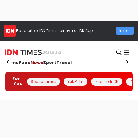
Baca artikel
IDN Times
lainnya di IDN App
Install
JOGJA
Home
Food
News
Sport
Travel
For
Soccer Times
Yuk Pilih !
Iklanin di IDN
INSI
You