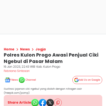
Home
News
Jogja
Polres Kulon Progo Awasi Penjual Ciki
Ngebul di Pasar Malam
16 Jan 2023, 22:43 WIB
Kab. Kulon Progo
Febriana Sintasari
News
Channel
Add Us on Google
ilustrasi jajanan ciki ngebul yang diolah dengan nitrogen cair
(freepik.com/jcomp)
Share Article