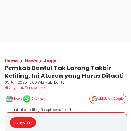
Home
News
Jogja
Pemkab Bantul Tak Larang Takbir
Keliling, Ini Aturan yang Harus Ditaati
05 Jun 2025, 18:00 WIB
Kab. Bantul
Hironymus Daruwaskita
News
Channel
Add Us on Google
ilustrasi takbir keliling (freepik.com/freepik)
Intinya Sih