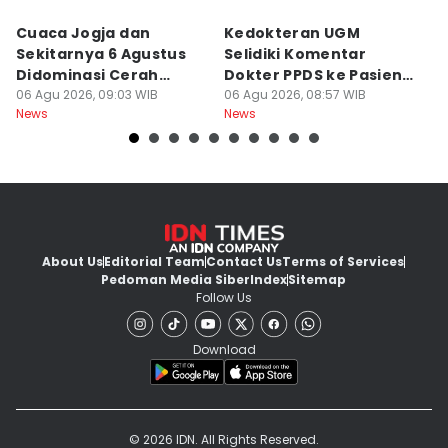
Cuaca Jogja dan
Kedokteran UGM
R
Sekitarnya 6 Agustus
Selidiki Komentar
Tr
Didominasi Cerah
Dokter PPDS ke Pasien
P
Berawan
06 Agu 2026, 09:03 WIB
BPJS di Medsos
06 Agu 2026, 08:57 WIB
P
05
News
News
Ne
About Us
Editorial Team
Contact Us
Terms of Services
Pedoman Media Siber
Index
Sitemap
Follow Us
Download
© 2026 IDN. All Rights Reserved.