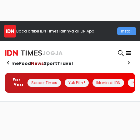
Baca artikel
IDN Times
lainnya di IDN App
Install
JOGJA
Home
Food
News
Sport
Travel
For
Soccer Times
Yuk Pilih !
Iklanin di IDN
INSI
You