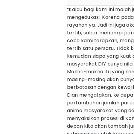
“Kalau bagi kami ini malah 
mengedukasi. Karena pada
rayahan ya. Jadi ini juga
tertib, sabar menampi par
coba kami terapkan, meng
tertib satu persatu. Tidak
kemudian siapa yang kuat 
masyarakat DIY punya nilai
Makna-makna itu yang kem
masing-masing akan punya
berbatasan dengan kewajiba
Dian mengatakan, ke depa
pertambahan jumlah pare
animo masyarakat yang dar
menyaksikan prosesi di Kom
depan kita akan tambah ju
sebenarnya untuk kepraja