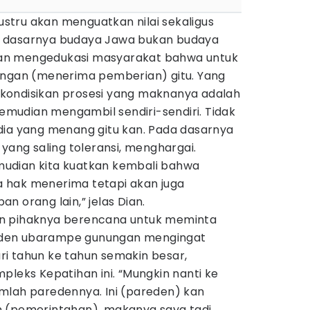
justru akan menguatkan nilai sekaligus
 dasarnya budaya Jawa bukan budaya
 akan mengedukasi masyarakat bahwa untuk
ingan (menerima pemberian) gitu. Yang
kondisikan prosesi yang maknanya adalah
 kemudian mengambil sendiri-sendiri. Tidak
dia yang menang gitu kan. Pada dasarnya
 yang saling toleransi, menghargai.
udian kita kuatkan kembali bahwa
 hak menerima tetapi akan juga
n orang lain,” jelas Dian.
n pihaknya berencana untuk meminta
den ubarampe gunungan mengingat
i tahun ke tahun semakin besar,
pleks Kepatihan ini. “Mungkin nanti ke
mlah paredennya. Ini (pareden) kan
n (pemerintahan), makanya saya tadi