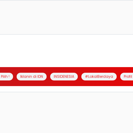
Pilih !
Iklanin di IDN
INSIDENESIA
#LokalBerdaya
Profi