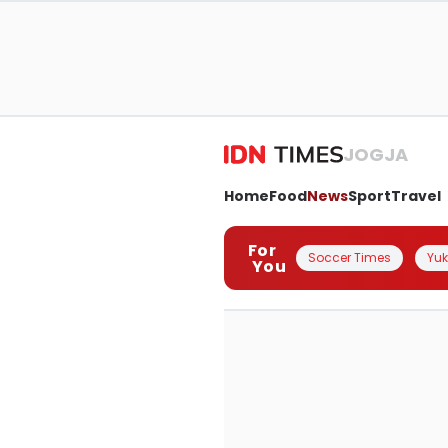
JOGJA
Home
Food
News
Sport
Travel
For
Soccer Times
Yuk 
You