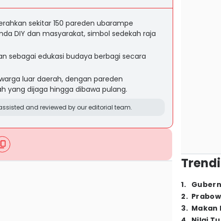
rahkan sekitar 150 pareden ubarampe
a DIY dan masyarakat, simbol sedekah raja
an sebagai edukasi budaya berbagi secara
 warga luar daerah, dengan pareden
ah yang dijaga hingga dibawa pulang.
ssisted and reviewed by our editorial team.
Trendi
1
.
Gubern
2
.
Prabow
3
.
Makan B
4
.
Nilai T