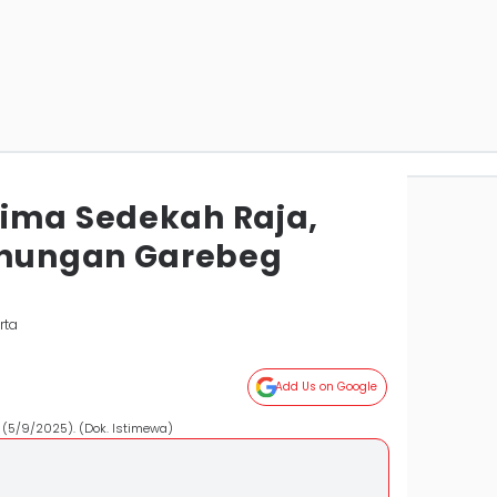
ima Sedekah Raja,
nungan Garebeg
rta
Add Us on Google
(5/9/2025). (Dok. Istimewa)