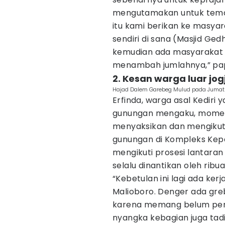
mengutamakan untuk teman
itu kami berikan ke masy
sendiri di sana (Masjid Ge
kemudian ada masyarakat ya
menambah jumlahnya,” pap
2. Kesan warga luar jog
Hajad Dalem Garebeg Mulud pada Jumat 
Erfinda, warga asal Kedi
gunungan mengaku, momen 
menyaksikan dan mengikut
gunungan di Kompleks Kepat
mengikuti prosesi lantara
selalu dinantikan oleh rib
“Kebetulan ini lagi ada ker
Malioboro. Denger ada greb
karena memang belum perna
nyangka kebagian juga tadi 