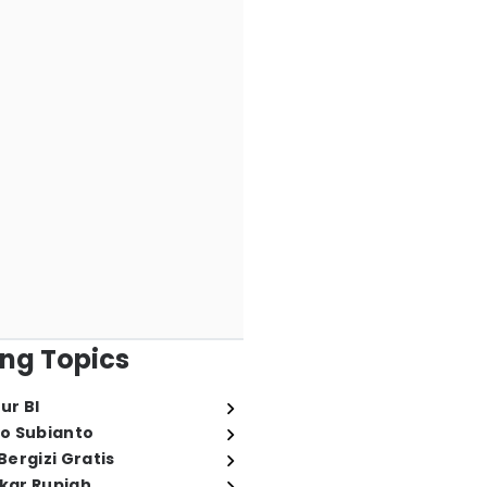
ng Topics
ur BI
o Subianto
ergizi Gratis
ukar Rupiah