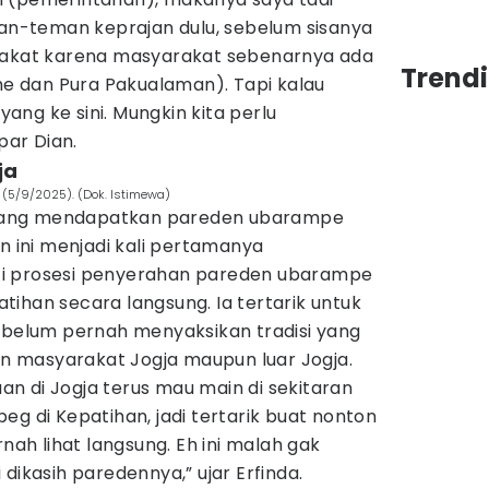
-teman keprajan dulu, sebelum sisanya
arakat karena masyarakat sebenarnya ada
Trend
dhe dan Pura Pakualaman). Tapi kalau
ng ke sini. Mungkin kita perlu
ar Dian.
ja
(5/9/2025). (Dok. Istimewa)
ri yang mendapatkan pareden ubarampe
ini menjadi kali pertamanya
i prosesi penyerahan pareden ubarampe
ihan secara langsung. Ia tertarik untuk
n belum pernah menyaksikan tradisi yang
uan masyarakat Jogja maupun luar Jogja.
jaan di Jogja terus mau main di sekitaran
eg di Kepatihan, jadi tertarik buat nonton
h lihat langsung. Eh ini malah gak
dikasih paredennya,” ujar Erfinda.