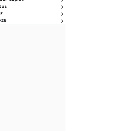
tus
FF
026