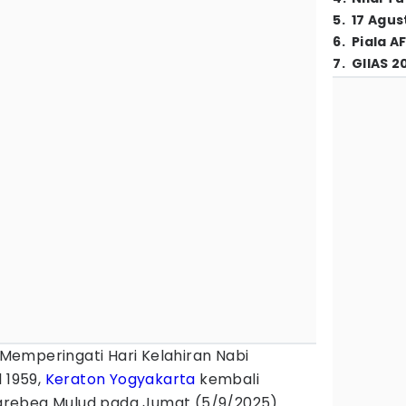
5
.
17 Agus
6
.
Piala A
7
.
GIIAS 2
 Memperingati Hari Kelahiran Nabi
 1959,
Keraton Yogyakarta
kembali
rebeg Mulud pada Jumat (5/9/2025).