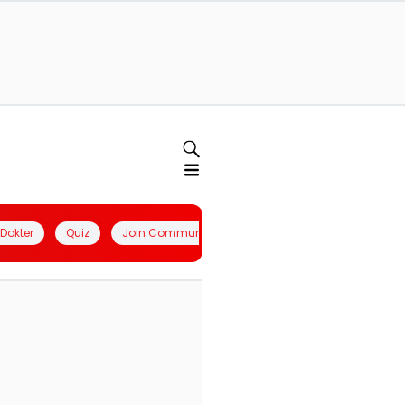
l Dokter
Quiz
Join Community