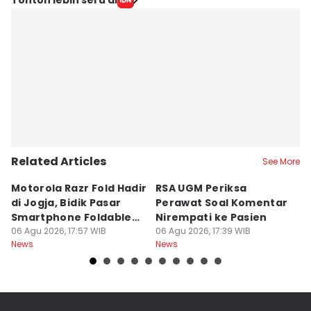
Related Articles
See More
Motorola Razr Fold Hadir
RSA UGM Periksa
A
di Jogja, Bidik Pasar
Perawat Soal Komentar
L
Smartphone Foldable
Nirempati ke Pasien
P
Premium
06 Agu 2026, 17:57 WIB
06 Agu 2026, 17:39 WIB
E
06
News
News
Ne