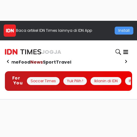
Baca artikel
IDN Times
lainnya di IDN App
Install
JOGJA
Home
Food
News
Sport
Travel
For
Soccer Times
Yuk Pilih !
Iklanin di IDN
INSI
You