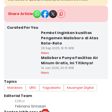
Share Article
Curated For You
Pemkot Inginkan kualitas
Pengamen Malioboro di Atas
Rata-Rata
29 Sep 2025, 16:15 WIB
News
Malioboro Punya Fasilitas Air
Minum Gratis, Ini Titiknya!
14 Jan 2026, 20:13 WIB
News
Topics
Malioboro
QRIS
Yogyakarta
Keuangan Digital
Editorial Team
Editor
Febriana Sintasari
Tonton lebih seru di