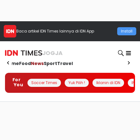
Baca artikel
IDN Times
lainnya di IDN App
Install
JOGJA
Home
Food
News
Sport
Travel
For
Soccer Times
Yuk Pilih !
Iklanin di IDN
INSI
You