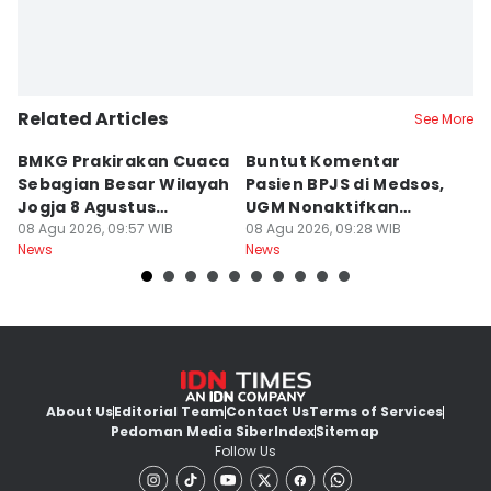
Related Articles
See More
BMKG Prakirakan Cuaca
Buntut Komentar
Sr
Sebagian Besar Wilayah
Pasien BPJS di Medsos,
Ti
Jogja 8 Agustus
UGM Nonaktifkan
P
Berawan
08 Agu 2026, 09:57 WIB
Dokter PPDS
08 Agu 2026, 09:28 WIB
J
08
News
News
Ne
About Us
Editorial Team
Contact Us
Terms of Services
Pedoman Media Siber
Index
Sitemap
Follow Us