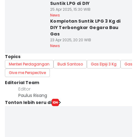
Suntik LPG di DIY
25 Apr 2025, 15:30 WIB
News
Komplotan Suntik LPG 3 Kg di
DIY Terbongkar Gegara Bau
Gas
23 Apr 2025, 20:20 WIB
News
Topics
Menteri Perdagangan
Budi Santoso
Gas Elpiji 3 Kg
Gas Elp
Give me Perspective
Editorial Team
Editor
Paulus Risang
Tonton lebih seru di