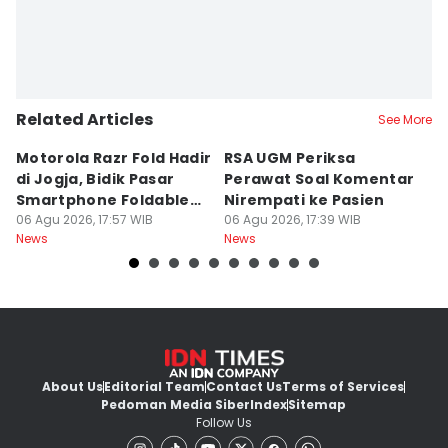
Related Articles
See More
Motorola Razr Fold Hadir
RSA UGM Periksa
A
di Jogja, Bidik Pasar
Perawat Soal Komentar
L
Smartphone Foldable
Nirempati ke Pasien
P
Premium
06 Agu 2026, 17:57 WIB
06 Agu 2026, 17:39 WIB
E
06
News
News
Ne
About Us
Editorial Team
Contact Us
Terms of Services
Pedoman Media Siber
Index
Sitemap
Follow Us