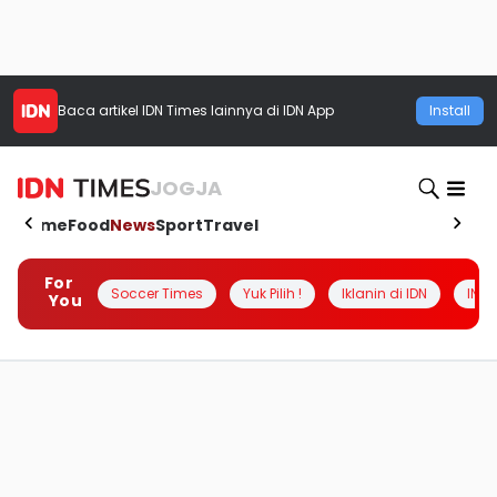
Baca artikel
IDN Times
lainnya di IDN App
Install
JOGJA
Home
Food
News
Sport
Travel
For
Soccer Times
Yuk Pilih !
Iklanin di IDN
INSI
You