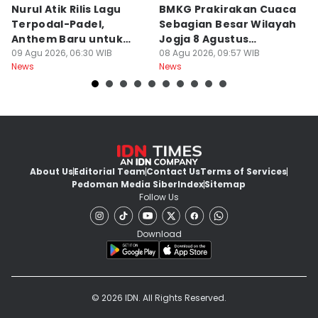
Nurul Atik Rilis Lagu
BMKG Prakirakan Cuaca
B
Terpodal-Padel,
Sebagian Besar Wilayah
P
Anthem Baru untuk
Jogja 8 Agustus
U
Pencinta Padel
09 Agu 2026, 06:30 WIB
Berawan
08 Agu 2026, 09:57 WIB
D
08
News
News
Ne
About Us
Editorial Team
Contact Us
Terms of Services
Pedoman Media Siber
Index
Sitemap
Follow Us
Download
© 2026 IDN. All Rights Reserved.