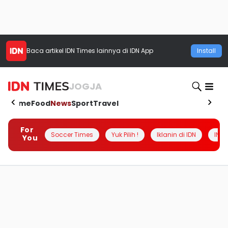
Baca artikel
IDN Times
lainnya di IDN App
Install
JOGJA
Home
Food
News
Sport
Travel
For
Soccer Times
Yuk Pilih !
Iklanin di IDN
INSI
You