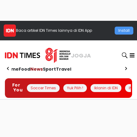
Baca artikel
IDN Times
lainnya di IDN App
Install
JOGJA
Home
Food
News
Sport
Travel
For
Soccer Times
Yuk Pilih !
Iklanin di IDN
INSI
You