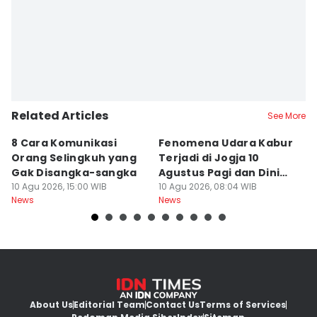
Related Articles
See More
8 Cara Komunikasi
Fenomena Udara Kabur
T
Orang Selingkuh yang
Terjadi di Jogja 10
R
Gak Disangka-sangka
Agustus Pagi dan Dini
J
10 Agu 2026, 15:00 WIB
Hari
10 Agu 2026, 08:04 WIB
1
09
News
News
Ne
About Us
Editorial Team
Contact Us
Terms of Services