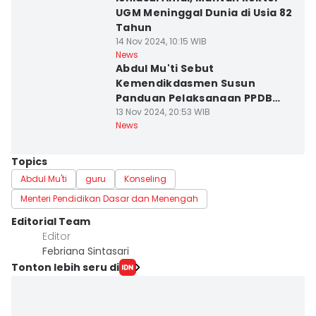
UGM Meninggal Dunia di Usia 82
Tahun
14 Nov 2024, 10:15 WIB
News
Abdul Mu'ti Sebut
Kemendikdasmen Susun
Panduan Pelaksanaan PPDB
Baru
13 Nov 2024, 20:53 WIB
News
Topics
Abdul Mu'ti
guru
Konseling
Menteri Pendidikan Dasar dan Menengah
Editorial Team
Editor
Febriana Sintasari
Tonton lebih seru di