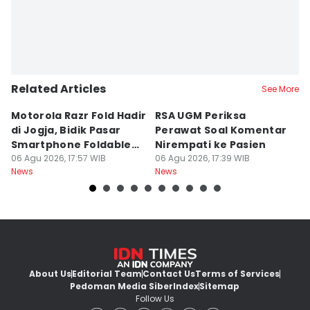
Related Articles
See More
Motorola Razr Fold Hadir
RSA UGM Periksa
A
di Jogja, Bidik Pasar
Perawat Soal Komentar
L
Smartphone Foldable
Nirempati ke Pasien
P
Premium
06 Agu 2026, 17:57 WIB
06 Agu 2026, 17:39 WIB
E
06
News
News
Ne
About Us
Editorial Team
Contact Us
Terms of Services
Pedoman Media Siber
Index
Sitemap
Follow Us