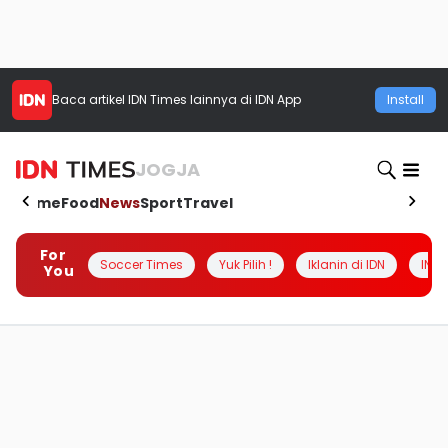
Baca artikel
IDN Times
lainnya di IDN App
Install
JOGJA
Home
Food
News
Sport
Travel
For
Soccer Times
Yuk Pilih !
Iklanin di IDN
INSI
You