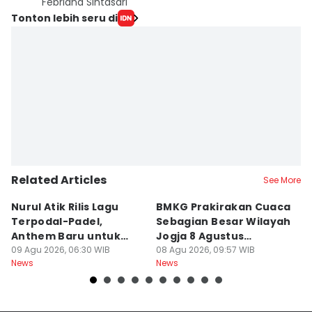
Febriana Sintasari
Tonton lebih seru di
Related Articles
See More
Nurul Atik Rilis Lagu
BMKG Prakirakan Cuaca
B
Terpodal-Padel,
Sebagian Besar Wilayah
P
Anthem Baru untuk
Jogja 8 Agustus
U
Pencinta Padel
09 Agu 2026, 06:30 WIB
Berawan
08 Agu 2026, 09:57 WIB
D
08
News
News
Ne