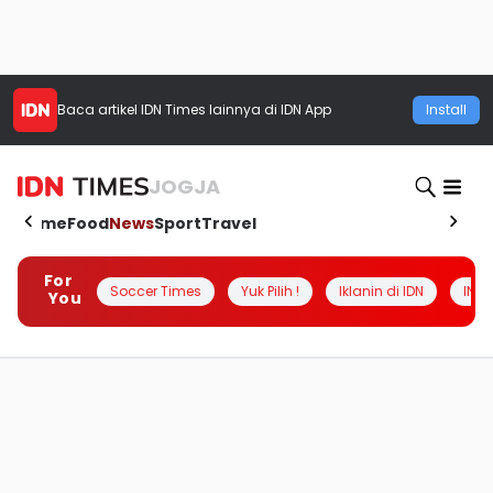
Baca artikel
IDN Times
lainnya di IDN App
Install
JOGJA
Home
Food
News
Sport
Travel
For
Soccer Times
Yuk Pilih !
Iklanin di IDN
INSI
You