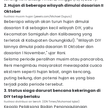
2. Hujan di beberapa wilayah dimulai dasarian II
Oktober
Ilustrasi musim hujan (pexels.com/Michael Dupuis)
Beberapa wilayah akan turun hujan dimulai
dasarian ll di sebagian kecil wilayah DIY, yaitu
Kecamatan Samigaluh dan Kalibawang yang
terletak di Kabupaten Gunungkidul). "Wilayah DIY
lainnya dimulai pada dasarian lll Oktober dan
dasarian l November," ujar Rani.
Selama periode peralihan musim atau pancaroba,
Reni mengimbau masyarakat mewaspadai cuaca
ekstrem seperti hujan lebat, angin kencang,
puting beliung, dan potensi hujan es yang bisa
terjadi pada periode tersebut.
3. Status siaga darurat bencana kekeringan di
DIY tetap berlaku
Ilustrasi distribusi air bersih. (IDN Times/Muhamad Iqbal)
Kepala Pelaksana Badan Penanggulangan