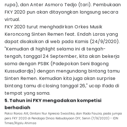
rupa), dan Anter Asmoro Tedjo (tari). Pembukaan
FKY 2020 pun akan ditayangkan langsung secara
virtual.
FKY 2020 turut menghadirkan Orkes Musik
Keroncong Sinten Remen feat. Endah Laras yang
dapat disaksikan di web pada Kamis (24/9/2020).
"Kemudian di highlight selama ini di tengah-
tengah, tanggal 24 September, kita akan bekerja
sama dengan PSBK (Padepokan Seni Bagong
Kussudiardja) dengan mengundang bintang tamu
Sinten Remen. Kemudian kita juga akan surprise
bintang tamu di closing tanggal 26," ucap Ifada di
tempat yang sama.
5. Tahun ini FKY mengadakan kompetisi
berhadiah
Paksi Raras Alit, Gintani Nur Apresia Swastika, dan Ifada Fauzia, pada jumpa
pers FKY 2020 di Pendapa Dinas Kebudayaan DIY, Senin (7/9/2020) - IDN
Times/Rijalu Ahimsa