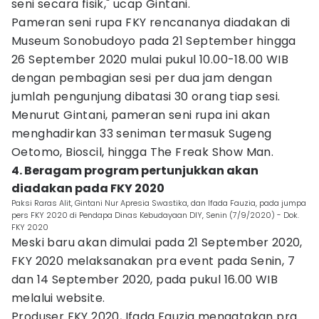
seni secara fisik," ucap Gintani.
Pameran seni rupa FKY rencananya diadakan di
Museum Sonobudoyo pada 21 September hingga
26 September 2020 mulai pukul 10.00-18.00 WIB
dengan pembagian sesi per dua jam dengan
jumlah pengunjung dibatasi 30 orang tiap sesi.
Menurut Gintani, pameran seni rupa ini akan
menghadirkan 33 seniman termasuk Sugeng
Oetomo, Bioscil, hingga The Freak Show Man.
4. Beragam program pertunjukkan akan
diadakan pada FKY 2020
Paksi Raras Alit, Gintani Nur Apresia Swastika, dan Ifada Fauzia, pada jumpa
pers FKY 2020 di Pendapa Dinas Kebudayaan DIY, Senin (7/9/2020) - Dok.
FKY 2020
Meski baru akan dimulai pada 21 September 2020,
FKY 2020 melaksanakan pra event pada Senin, 7
dan 14 September 2020, pada pukul 16.00 WIB
melalui website.
Produser FKY 2020, Ifada Fauzia mengatakan pra