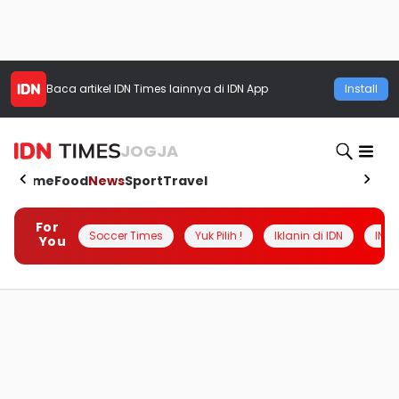
Baca artikel
IDN Times
lainnya di IDN App
Install
JOGJA
Home
Food
News
Sport
Travel
For
Soccer Times
Yuk Pilih !
Iklanin di IDN
INSI
You