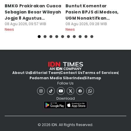
BMKG Prakirakan Cuaca
Buntut Komentar
Sr
Sebagian Besar Wilayah
Pasien BPJS di Medsos,
Ti
Jogja 8 Agustus
UGM Nonaktifkan
P
Berawan
08 Agu 2026, 09:57 WIB
Dokter PPDS
08 Agu 2026, 09:28 WIB
J
08
News
News
Ne
About Us
Editorial Team
Contact Us
Terms of Services
Pedoman Media Siber
Index
Sitemap
Follow Us
Download
© 2026 IDN. All Rights Reserved.