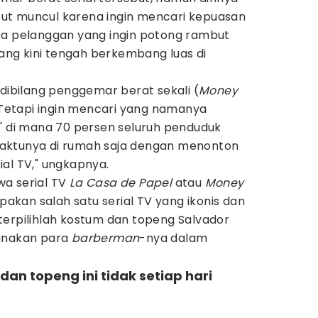
ut muncul karena ingin mencari kepuasan
ra pelanggan yang ingin potong rambut
 yang kini tengah berkembang luas di
 dibilang penggemar berat sekali (
Money
. Tetapi ingin mencari yang namanya
n' di mana 70 persen seluruh penduduk
aktunya di rumah saja dengan menonton
al TV," ungkapnya.
a serial TV
La Casa de Papel
atau
Money
pakan salah satu serial TV yang ikonis dan
terpilihlah kostum dan topeng Salvador
igunakan para
barberman
-nya dalam
an topeng ini tidak setiap hari