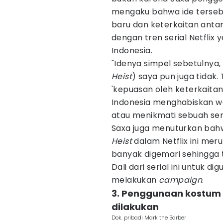
mengaku bahwa ide terseb
baru dan keterkaitan anta
dengan tren serial Netflix
Indonesia.
"Idenya simpel sebetulnya,
Heist
) saya pun juga tidak
'kepuasan oleh keterkaita
Indonesia menghabiskan w
atau menikmati sebuah seri
Saxa juga menuturkan bahw
Heist
dalam Netflix ini meru
banyak digemari sehingga 
Dali dari serial ini untuk d
melakukan
campaign
.
3. Penggunaan kostum d
dilakukan
Dok. pribadi Mark the Barber