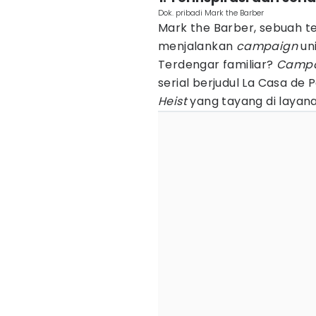
Dok. pribadi Mark the Barber
Mark the Barber, sebuah t
menjalankan
campaign
uni
Terdengar familiar?
Campa
serial berjudul La Casa de
Heist
yang tayang di layan