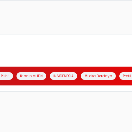
Pilih !
Iklanin di IDN
INSIDENESIA
#LokalBerdaya
Profi