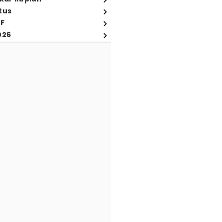
tus
FF
026