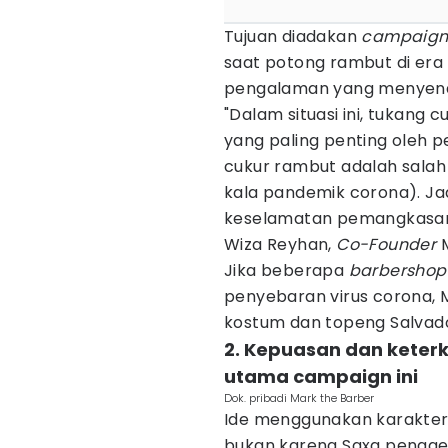
Tujuan diadakan
campaig
saat potong rambut di er
pengalaman yang menyena
"Dalam situasi ini, tukang
yang paling penting oleh p
cukur rambut adalah salah
kala pandemik corona). J
keselamatan pemangkasan
Wiza Reyhan,
Co-Founder
M
Jika beberapa
barbershop
penyebaran virus corona, 
kostum dan topeng Salvador
2. Kepuasan dan keter
utama campaign ini
Dok. pribadi Mark the Barber
Ide menggunakan karakter ik
bukan karena Saxa penggem