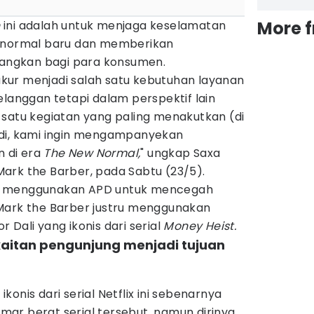
More 
n
ini adalah untuk menjaga keselamatan
a normal baru dan memberikan
ngkan bagi para konsumen.
 cukur menjadi salah satu kebutuhan layanan
elanggan tetapi dalam perspektif lain
 satu kegiatan yang paling menakutkan (di
adi, kami ingin mengampanyekan
 di era
The New Normal,
" ungkap Saxa
ark the Barber, pada Sabtu (23/5).
menggunakan APD untuk mencegah
Mark the Barber justru menggunakan
 Dali yang ikonis dari serial
Money Heist.
kaitan pengunjung menjadi tujuan
onis dari serial Netflix ini sebenarnya
ar berat serial tersebut, namun dirinya