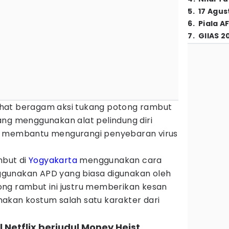
5
.
17 Agus
6
.
Piala A
7
.
GIIAS 2
hat beragam aksi tukang potong rambut
ang menggunakan alat pelindung diri
k membantu mengurangi penyebaran virus
but di
Yogyakarta
menggunakan cara
gunakan APD yang biasa digunakan oleh
ng rambut ini justru memberikan kesan
akan kostum salah satu karakter dari
al Netflix berjudul Money Heist