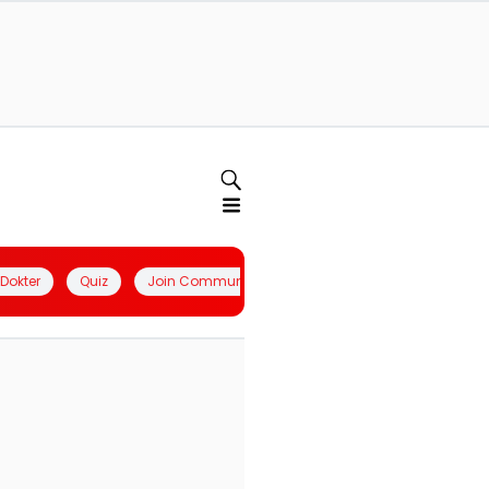
l Dokter
Quiz
Join Community