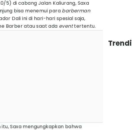
20/5) di cabang Jalan Kaliurang, Saxa
jung bisa menemui para
barberman
 Dali ini di hari-hari spesial saja,
the Barber atau saat ada
event
tertentu.
Trend
m itu, Saxa mengungkapkan bahwa