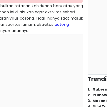
ulkan tatanan kehidupan baru atau yang
an ini dilakukan agar aktivitas sehari-
aran virus corona. Tidak hanya saat masuk
transportasi umum, aktivitas
potong
kenyamanannya.
Trendi
1
.
Gubern
2
.
Prabow
3
.
Makan B
4
.
Nilai T