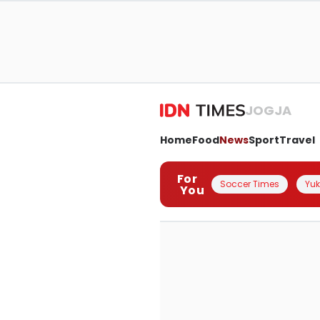
JOGJA
Home
Food
News
Sport
Travel
For
Soccer Times
Yuk 
You