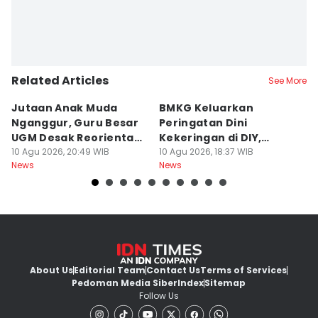
Related Articles
See More
Jutaan Anak Muda
BMKG Keluarkan
M
Nganggur, Guru Besar
Peringatan Dini
R
UGM Desak Reorientasi
Kekeringan di DIY,
P
Pendidikan
10 Agu 2026, 20:49 WIB
Kategori Awas
10 Agu 2026, 18:37 WIB
B
10
News
News
Ne
About Us
Editorial Team
Contact Us
Terms of Services
Pedoman Media Siber
Index
Sitemap
Follow Us