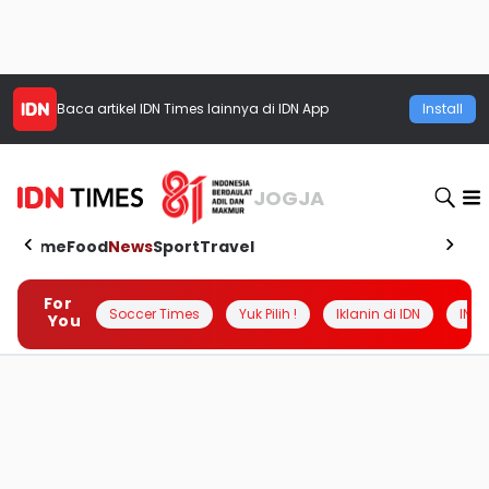
Baca artikel
IDN Times
lainnya di IDN App
Install
JOGJA
Home
Food
News
Sport
Travel
For
Soccer Times
Yuk Pilih !
Iklanin di IDN
INSI
You