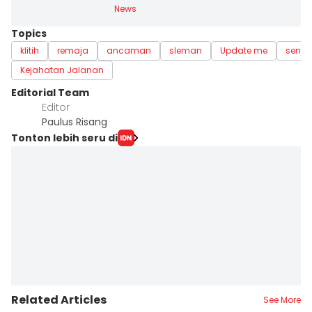
News
Topics
klitih
remaja
ancaman
sleman
Update me
senja
Kejahatan Jalanan
Editorial Team
Editor
Paulus Risang
Tonton lebih seru di
Related Articles
See More