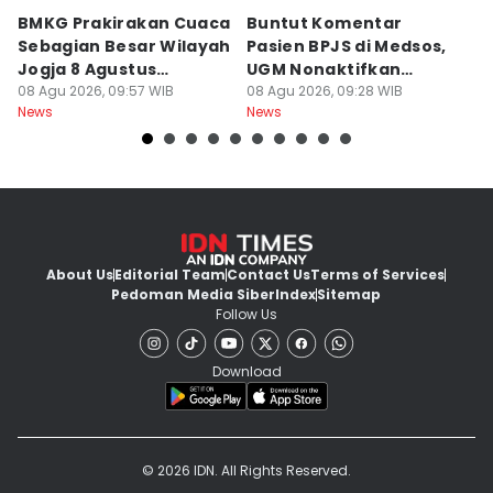
BMKG Prakirakan Cuaca
Buntut Komentar
Sr
Sebagian Besar Wilayah
Pasien BPJS di Medsos,
Ti
Jogja 8 Agustus
UGM Nonaktifkan
P
Berawan
08 Agu 2026, 09:57 WIB
Dokter PPDS
08 Agu 2026, 09:28 WIB
J
08
News
News
Ne
About Us
Editorial Team
Contact Us
Terms of Services
Pedoman Media Siber
Index
Sitemap
Follow Us
Download
© 2026 IDN. All Rights Reserved.