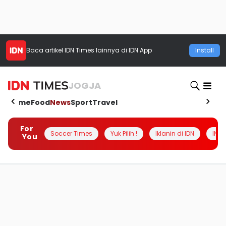
Baca artikel
IDN Times
lainnya di IDN App
Install
JOGJA
Home
Food
News
Sport
Travel
For
Soccer Times
Yuk Pilih !
Iklanin di IDN
INSI
You