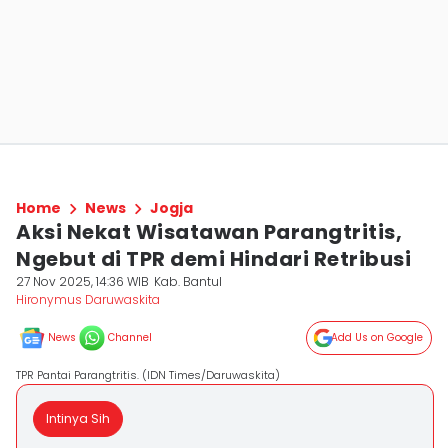
Home
News
Jogja
Aksi Nekat Wisatawan Parangtritis,
Ngebut di TPR demi Hindari Retribusi
27 Nov 2025, 14:36 WIB
Kab. Bantul
Hironymus Daruwaskita
News
Channel
Add Us on Google
TPR Pantai Parangtritis. (IDN Times/Daruwaskita)
Intinya Sih