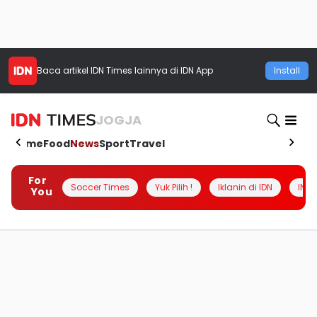
Baca artikel
IDN Times
lainnya di IDN App
Install
JOGJA
Home
Food
News
Sport
Travel
For
Soccer Times
Yuk Pilih !
Iklanin di IDN
INSI
You