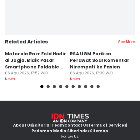
Related Articles
See More
Motorola Razr Fold Hadir
RSA UGM Periksa
A
di Jogja, Bidik Pasar
Perawat Soal Komentar
L
Smartphone Foldable
Nirempati ke Pasien
P
Premium
06 Agu 2026, 17:57 WIB
06 Agu 2026, 17:39 WIB
E
06
News
News
Ne
About Us
Editorial Team
Contact Us
Terms of Services
Pedoman Media Siber
Index
Sitemap
Follow Us