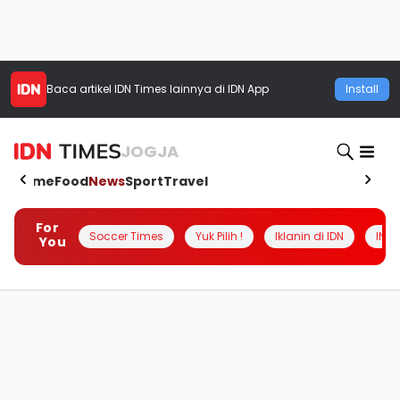
Baca artikel
IDN Times
lainnya di IDN App
Install
JOGJA
Home
Food
News
Sport
Travel
For
Soccer Times
Yuk Pilih !
Iklanin di IDN
INSI
You