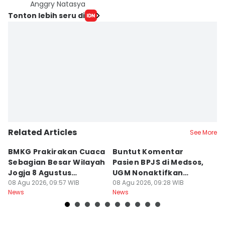
Anggry Natasya
Tonton lebih seru di
Related Articles
See More
BMKG Prakirakan Cuaca
Buntut Komentar
Sr
Sebagian Besar Wilayah
Pasien BPJS di Medsos,
Ti
Jogja 8 Agustus
UGM Nonaktifkan
P
Berawan
08 Agu 2026, 09:57 WIB
Dokter PPDS
08 Agu 2026, 09:28 WIB
J
08
News
News
Ne