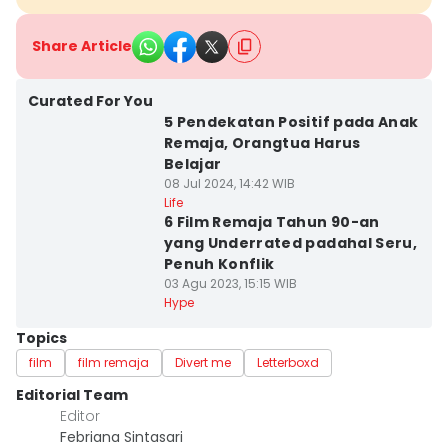
Share Article
Curated For You
5 Pendekatan Positif pada Anak
Remaja, Orangtua Harus
Belajar
08 Jul 2024, 14:42 WIB
Life
6 Film Remaja Tahun 90-an
yang Underrated padahal Seru,
Penuh Konflik
03 Agu 2023, 15:15 WIB
Hype
Topics
film
film remaja
Divert me
Letterboxd
Editorial Team
Editor
Febriana Sintasari