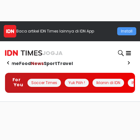
Baca artikel
IDN Times
lainnya di IDN App
Install
JOGJA
Home
Food
News
Sport
Travel
For
Soccer Times
Yuk Pilih !
Iklanin di IDN
INSI
You