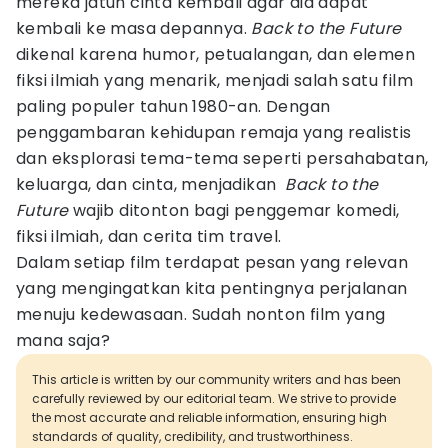
mereka jatuh cinta kembali agar dia dapat
kembali ke masa depannya.
Back to the Future
dikenal karena humor, petualangan, dan elemen
fiksi ilmiah yang menarik, menjadi salah satu film
paling populer tahun 1980-an. Dengan
penggambaran kehidupan remaja yang realistis
dan eksplorasi tema-tema seperti persahabatan,
keluarga, dan cinta, menjadikan
Back to the
Future
wajib ditonton bagi penggemar komedi,
fiksi ilmiah, dan cerita tim travel.
Dalam setiap film terdapat pesan yang relevan
yang mengingatkan kita pentingnya perjalanan
menuju kedewasaan. Sudah nonton film yang
mana saja?
This article is written by our community writers and has been
carefully reviewed by our editorial team. We strive to provide
the most accurate and reliable information, ensuring high
standards of quality, credibility, and trustworthiness.