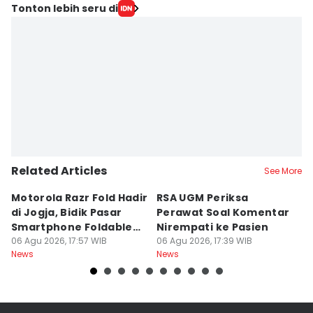
Tonton lebih seru di
Related Articles
See More
Motorola Razr Fold Hadir
RSA UGM Periksa
A
di Jogja, Bidik Pasar
Perawat Soal Komentar
L
Smartphone Foldable
Nirempati ke Pasien
P
Premium
06 Agu 2026, 17:57 WIB
06 Agu 2026, 17:39 WIB
E
06
News
News
Ne