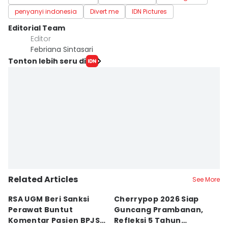
penyanyi indonesia
Divert me
IDN Pictures
Editorial Team
Editor
Febriana Sintasari
Tonton lebih seru di
Related Articles
See More
RSA UGM Beri Sanksi
Cherrypop 2026 Siap
K
Perawat Buntut
Guncang Prambanan,
K
Komentar Pasien BPJS
Refleksi 5 Tahun
B