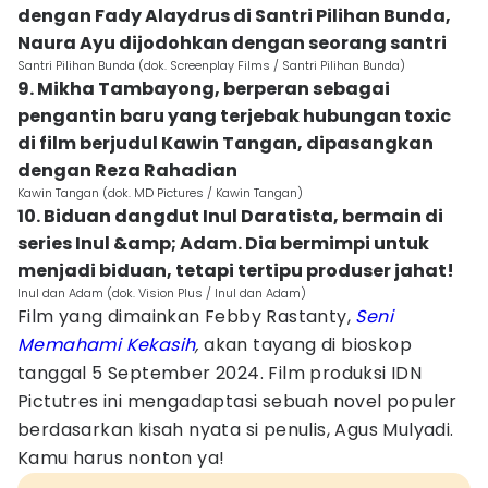
dengan Fady Alaydrus di Santri Pilihan Bunda,
Naura Ayu dijodohkan dengan seorang santri
Santri Pilihan Bunda (dok. Screenplay Films / Santri Pilihan Bunda)
9. Mikha Tambayong, berperan sebagai
pengantin baru yang terjebak hubungan toxic
di film berjudul Kawin Tangan, dipasangkan
dengan Reza Rahadian
Kawin Tangan (dok. MD Pictures / Kawin Tangan)
10. Biduan dangdut Inul Daratista, bermain di
series Inul &amp; Adam. Dia bermimpi untuk
menjadi biduan, tetapi tertipu produser jahat!
Inul dan Adam (dok. Vision Plus / Inul dan Adam)
Film yang dimainkan Febby Rastanty,
Seni
Memahami Kekasih
,
akan tayang di bioskop
tanggal 5 September 2024. Film produksi IDN
Pictutres ini mengadaptasi sebuah novel populer
berdasarkan kisah nyata si penulis, Agus Mulyadi.
Kamu harus nonton ya!