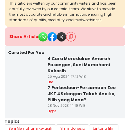
This article is written by our community writers and has been
carefully reviewed by our editorial team. We strive to provide
the most accurate and reliable information, ensuring high
standards of quality, credibility, and trustworthiness.
Share Article
Curated For You
4 Cara Meredakan Amarah
Pasangan, Seni Memahami
Kekasih
25 Agu 2024, 17:12 WIB
Life
7 Perbedaan-Persamaan Zee
JKT 48 dengan Tokoh Ancika,
Pilih yang Mana?
28 Nov 2023, 14:19 WIB
Hype
Topics
Seni Memahami Kekasih
film indonesia
bintang film