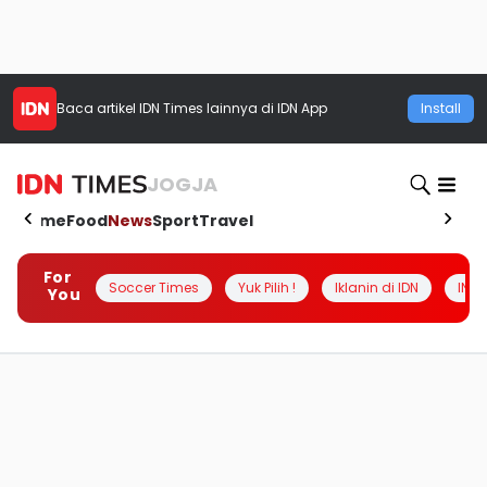
Baca artikel
IDN Times
lainnya di IDN App
Install
JOGJA
Home
Food
News
Sport
Travel
For
Soccer Times
Yuk Pilih !
Iklanin di IDN
INSI
You