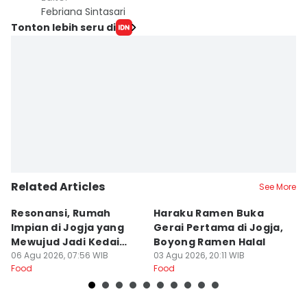
Febriana Sintasari
Tonton lebih seru di
Related Articles
See More
Resonansi, Rumah
Haraku Ramen Buka
6
Impian di Jogja yang
Gerai Pertama di Jogja,
A
Mewujud Jadi Kedai
Boyong Ramen Halal
B
Ramen dan Burger
06 Agu 2026, 07:56 WIB
03 Agu 2026, 20:11 WIB
31
Food
Food
Fo