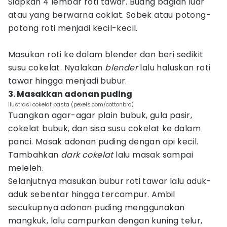
Siapkan 4 lembar roti tawar. Buang bagian luar
atau yang berwarna coklat. Sobek atau potong-
potong roti menjadi kecil-kecil.
Masukan roti ke dalam blender dan beri sedikit
susu cokelat. Nyalakan
blender
lalu haluskan roti
tawar hingga menjadi bubur.
3. Masakkan adonan puding
ilustrasi cokelat pasta (pexels.com/cottonbro)
Tuangkan agar-agar plain bubuk, gula pasir,
cokelat bubuk, dan sisa susu cokelat ke dalam
panci. Masak adonan puding dengan api kecil.
Tambahkan
dark cokelat
lalu masak sampai
meleleh.
Selanjutnya masukan bubur roti tawar lalu aduk-
aduk sebentar hingga tercampur. Ambil
secukupnya adonan puding menggunakan
mangkuk, lalu campurkan dengan kuning telur,