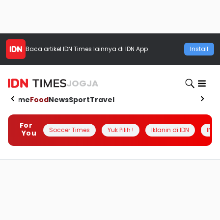
Baca artikel
IDN Times
lainnya di IDN App
Install
JOGJA
Home
Food
News
Sport
Travel
For
Soccer Times
Yuk Pilih !
Iklanin di IDN
INSI
You