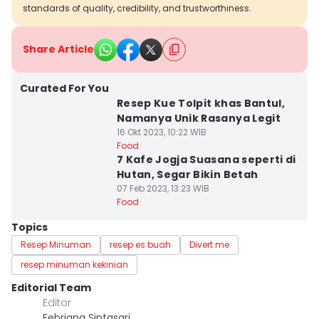
standards of quality, credibility, and trustworthiness.
Share Article
Curated For You
Resep Kue Tolpit khas Bantul,
Namanya Unik Rasanya Legit
16 Okt 2023, 10:22 WIB
Food
7 Kafe Jogja Suasana seperti di
Hutan, Segar Bikin Betah
07 Feb 2023, 13:23 WIB
Food
Topics
Resep Minuman
resep es buah
Divert me
resep minuman kekinian
Editorial Team
Editor
Febriana Sintasari