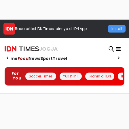
Baca artikel
IDN Times
lainnya di IDN App
Install
JOGJA
Home
Food
News
Sport
Travel
For
Soccer Times
Yuk Pilih !
Iklanin di IDN
INSI
You