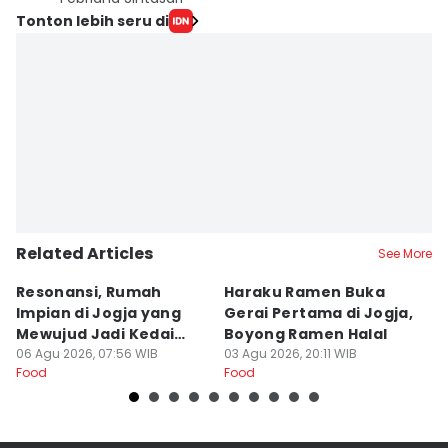
Tonton lebih seru di
Related Articles
See More
Resonansi, Rumah
Haraku Ramen Buka
6
Impian di Jogja yang
Gerai Pertama di Jogja,
A
Mewujud Jadi Kedai
Boyong Ramen Halal
B
Ramen dan Burger
06 Agu 2026, 07:56 WIB
03 Agu 2026, 20:11 WIB
31
Food
Food
Fo