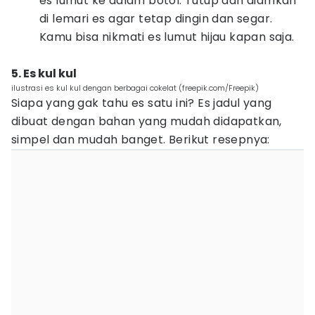
es lumut ke dalam botol. Tutup dan diamkan
di lemari es agar tetap dingin dan segar.
Kamu bisa nikmati es lumut hijau kapan saja.
5. Es kul kul
ilustrasi es kul kul dengan berbagai cokelat (freepik.com/Freepik)
Siapa yang gak tahu es satu ini? Es jadul yang
dibuat dengan bahan yang mudah didapatkan,
simpel dan mudah banget. Berikut resepnya: