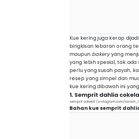
Kue kering juga kerap dija
bingkisan lebaran orang t
maupun
bakery
yang menjua
yang lebih spesial, tak ad
perlu yang susah payah, 
resep yang simpel dan mu
kue kering dibawah ini yang
1. Semprit dahlia cokela
semprit cokelat (instagram.com/raniah_
Bahan kue semprit dahlia