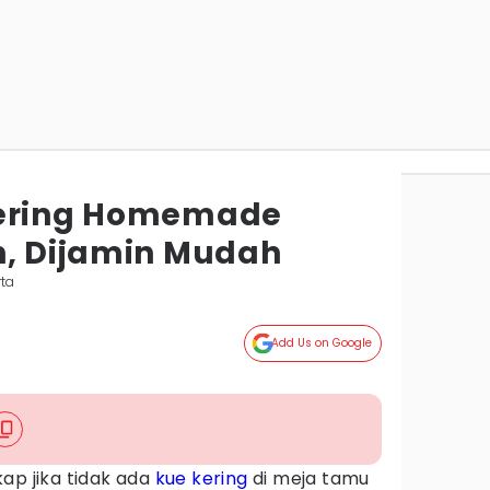
Kering Homemade
n, Dijamin Mudah
rta
Add Us on Google
ap jika tidak ada
kue kering
di meja tamu