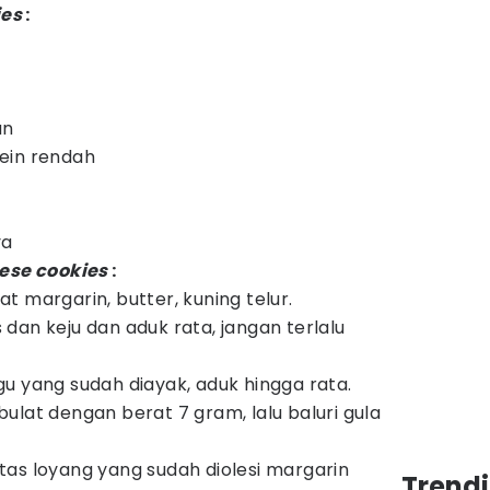
ies
:
an
ein rendah
ya
ese cookies
:
 margarin, butter, kuning telur.
dan keju dan aduk rata, jangan terlalu
u yang sudah diayak, aduk hingga rata.
ulat dengan berat 7 gram, lalu baluri gula
as loyang yang sudah diolesi margarin
Trend