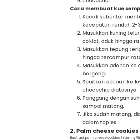
chocochip
Cara membuat kue sempri
Kocok sebentar mente
kecepatan rendah 2-3
Masukkan kuning telur
coklat, aduk hingga ra
Masukkan tepung teri
hingga tercampur rat
Masukkan adonan ke da
bergerigi.
Spuitkan adonan ke lo
chocochip diatasnya.
Panggang dengan suhu
sampai matang.
Jika sudah matang, di
dalam toples.
2. Palm cheese cookies
ilustrasi palm cheese cookies (Yummy/En