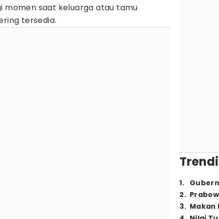
gi momen saat keluarga atau tamu
ring tersedia.
Trendi
1
.
Gubern
2
.
Prabow
3
.
Makan B
4
.
Nilai T