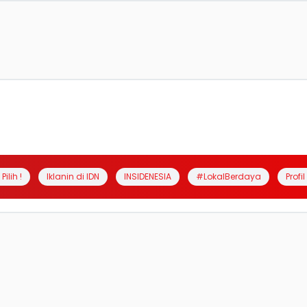
Pilih !
Iklanin di IDN
INSIDENESIA
#LokalBerdaya
Profi