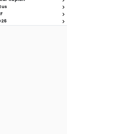
tus
FF
026