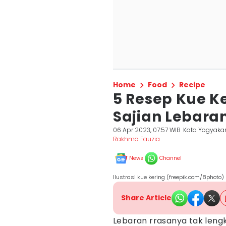
Home
Food
Recipe
5 Resep Kue 
Sajian Lebara
06 Apr 2023, 07:57 WIB
Kota Yogyaka
Rakhma Fauzia
News
Channel
Ilustrasi kue kering (freepik.com/8photo)
Share Article
Lebaran rrasanya tak lengk