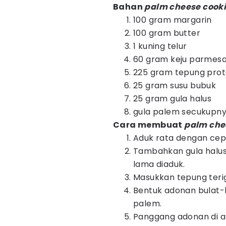
Bahan
palm cheese cook
100 gram margarin
100 gram butter
1 kuning telur
60 gram keju parmes
225 gram tepung prot
25 gram susu bubuk
25 gram gula halus
gula palem secukupn
Cara membuat
palm che
Aduk rata dengan cepat
Tambahkan gula halus 
lama diaduk.
Masukkan tepung terig
Bentuk adonan bulat-b
palem.
Panggang adonan di at