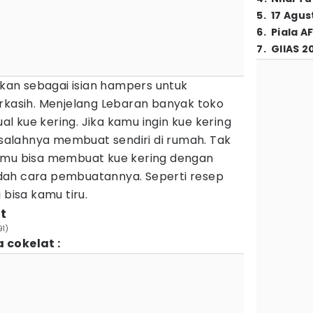
5
.
17 Agus
6
.
Piala A
7
.
GIIAS 2
dikan sebagai isian hampers untuk
erkasih. Menjelang Lebaran banyak toko
l kue kering. Jika kamu ingin kue kering
a salahnya membuat sendiri di rumah. Tak
kamu bisa membuat kue kering dengan
dah cara pembuatannya. Seperti resep
 bisa kamu tiru.
t
91)
 cokelat :