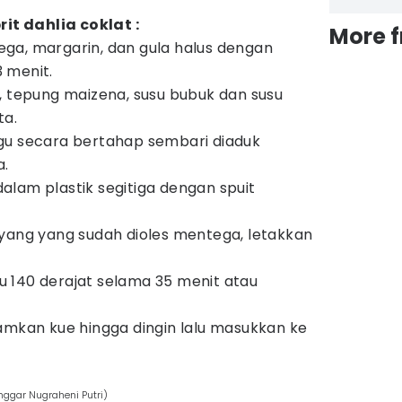
t dahlia coklat :
More 
ga, margarin, dan gula halus dengan
 menit.
, tepung maizena, susu bubuk dan susu
ta.
gu secara bertahap sembari diaduk
a.
lam plastik segitiga dengan spuit
yang yang sudah dioles mentega, letakkan
 140 derajat selama 35 menit atau
amkan kue hingga dingin lalu masukkan ke
ggar Nugraheni Putri)