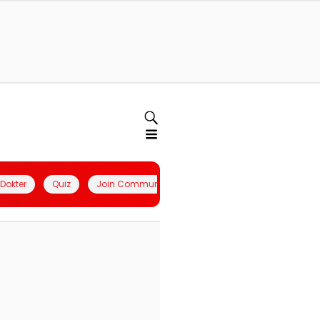
l Dokter
Quiz
Join Community