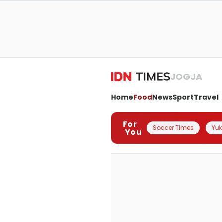
JOGJA
Home
Food
News
Sport
Travel
For
Soccer Times
Yuk 
You