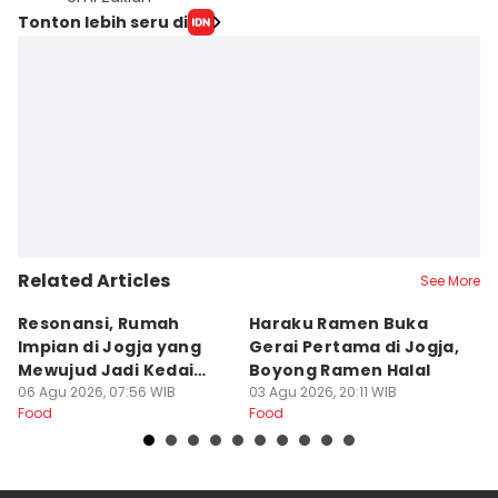
Tonton lebih seru di
Related Articles
See More
Resonansi, Rumah
Haraku Ramen Buka
6
Impian di Jogja yang
Gerai Pertama di Jogja,
A
Mewujud Jadi Kedai
Boyong Ramen Halal
B
Ramen dan Burger
06 Agu 2026, 07:56 WIB
03 Agu 2026, 20:11 WIB
31
Food
Food
Fo