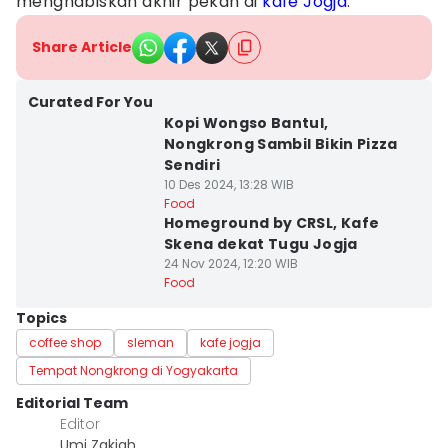
menghabiskan akhir pekan di
kafe Jogja
.
Share Article
Curated For You
Kopi Wongso Bantul,
Nongkrong Sambil Bikin Pizza
Sendiri
10 Des 2024, 13:28 WIB
Food
Homeground by CRSL, Kafe
Skena dekat Tugu Jogja
24 Nov 2024, 12:20 WIB
Food
Topics
coffee shop
sleman
kafe jogja
Tempat Nongkrong di Yogyakarta
Editorial Team
Editor
Umi Zakiah