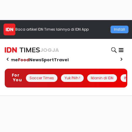
Baca artikel
IDN Times
lainnya di IDN App
Install
JOGJA
Home
Food
News
Sport
Travel
For
Soccer Times
Yuk Pilih !
Iklanin di IDN
INSI
You