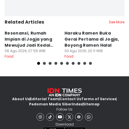
Related Articles
See More
Resonansi, Rumah
Haraku Ramen Buka
6
Impian di Jogja yang
Gerai Pertama di Jogja,
A
Mewujud Jadi Kedai
Boyong Ramen Halal
B
Ramen dan Burger
06 Agu 2026, 07:56 WIB
03 Agu 2026, 20:11 WIB
31
Food
Food
Fo
About Us
Editorial Team
Contact Us
Terms of Services
Pedoman Media Siber
Index
Sitemap
Follow Us
Download