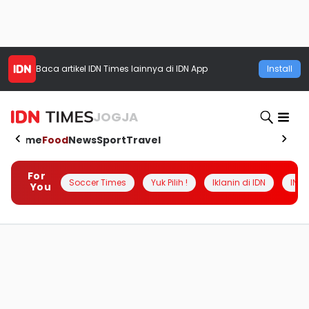
Baca artikel
IDN Times
lainnya di IDN App
Install
JOGJA
Home
Food
News
Sport
Travel
For
Soccer Times
Yuk Pilih !
Iklanin di IDN
INSI
You