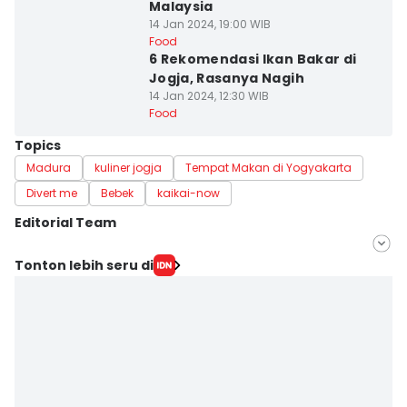
Malaysia
14 Jan 2024, 19:00 WIB
Food
6 Rekomendasi Ikan Bakar di
Jogja, Rasanya Nagih
14 Jan 2024, 12:30 WIB
Food
Topics
Madura
kuliner jogja
Tempat Makan di Yogyakarta
Divert me
Bebek
kaikai-now
Editorial Team
Editor
Tonton lebih seru di
Mayang Ulfah Narimanda
Editor
Paulus Risang