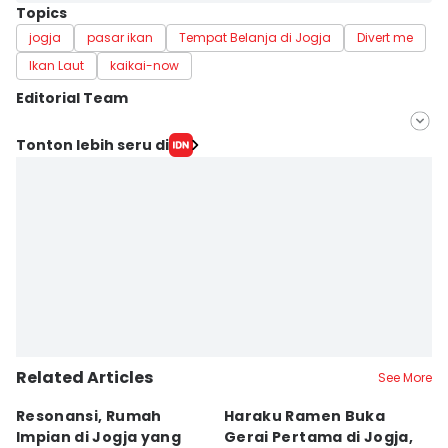
Topics
jogja
pasar ikan
Tempat Belanja di Jogja
Divert me
Ikan Laut
kaikai-now
Editorial Team
Editor
Tonton lebih seru di
Mayang Ulfah Narimanda
Editor
Paulus Risang
Related Articles
See More
Resonansi, Rumah
Haraku Ramen Buka
6
Impian di Jogja yang
Gerai Pertama di Jogja,
A