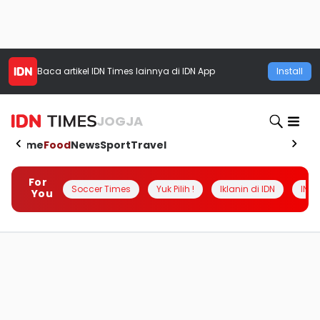
Baca artikel
IDN Times
lainnya di IDN App
Install
JOGJA
Home
Food
News
Sport
Travel
For
Soccer Times
Yuk Pilih !
Iklanin di IDN
INSI
You