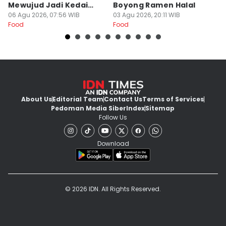
Mewujud Jadi Kedai
Boyong Ramen Halal
B
Ramen dan Burger
06 Agu 2026, 07:56 WIB
03 Agu 2026, 20:11 WIB
31
Food
Food
Fo
About Us
Editorial Team
Contact Us
Terms of Services
Pedoman Media Siber
Index
Sitemap
Follow Us
Download
© 2026 IDN. All Rights Reserved.