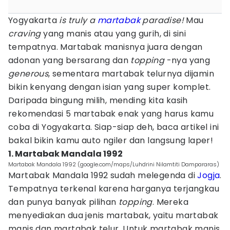
Yogyakarta
is truly a
martabak
paradise!
Mau
craving
yang manis atau yang gurih, di sini
tempatnya. Martabak manisnya juara dengan
adonan yang bersarang dan
topping
-nya yang
generous
, sementara martabak telurnya dijamin
bikin kenyang dengan isian yang super komplet.
Daripada bingung milih, mending kita kasih
rekomendasi 5 martabak enak yang harus kamu
coba di Yogyakarta. Siap-siap deh, baca artikel ini
bakal bikin kamu auto ngiler dan langsung laper!
1. Martabak Mandala 1992
Martabak Mandala 1992 (google.com/maps/Luhdrini Nilamtiti Dampararas)
Martabak Mandala 1992 sudah melegenda di
Jogja
.
Tempatnya terkenal karena harganya terjangkau
dan punya banyak pilihan
topping
. Mereka
menyediakan dua jenis martabak, yaitu martabak
manis dan martabak telur. Untuk martabak manis,