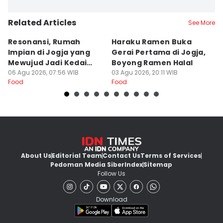
Related Articles
See More
Resonansi, Rumah
Haraku Ramen Buka
6
Impian di Jogja yang
Gerai Pertama di Jogja,
A
Mewujud Jadi Kedai
Boyong Ramen Halal
B
Ramen dan Burger
06 Agu 2026, 07:56 WIB
03 Agu 2026, 20:11 WIB
31
Food
Food
Fo
About Us
Editorial Team
Contact Us
Terms of Services
Pedoman Media Siber
Index
Sitemap
Follow Us
Download