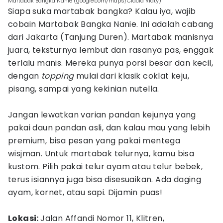
Martabak Bangka Nanie (google.com/maps/Ciacia Riaty)
Siapa suka martabak bangka? Kalau iya, wajib
cobain Martabak Bangka Nanie. Ini adalah cabang
dari Jakarta (Tanjung Duren). Martabak manisnya
juara, teksturnya lembut dan rasanya pas, enggak
terlalu manis. Mereka punya porsi besar dan kecil,
dengan
topping
mulai dari klasik coklat keju,
pisang, sampai yang kekinian nutella.
Jangan lewatkan varian pandan kejunya yang
pakai daun pandan asli, dan kalau mau yang lebih
premium, bisa pesan yang pakai mentega
wisjman. Untuk martabak telurnya, kamu bisa
kustom. Pilih pakai telur ayam atau telur bebek,
terus isiannya juga bisa disesuaikan. Ada daging
ayam, kornet, atau sapi. Dijamin puas!
Lokasi:
Jalan Affandi Nomor 11, Klitren,