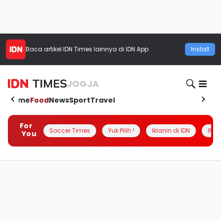
Baca artikel
IDN Times
lainnya di IDN App
Install
JOGJA
Home
Food
News
Sport
Travel
For
Soccer Times
Yuk Pilih !
Iklanin di IDN
INSI
You