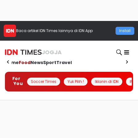
Baca artikel
IDN Times
lainnya di IDN App
Install
JOGJA
Home
Food
News
Sport
Travel
For
Soccer Times
Yuk Pilih !
Iklanin di IDN
INSI
You