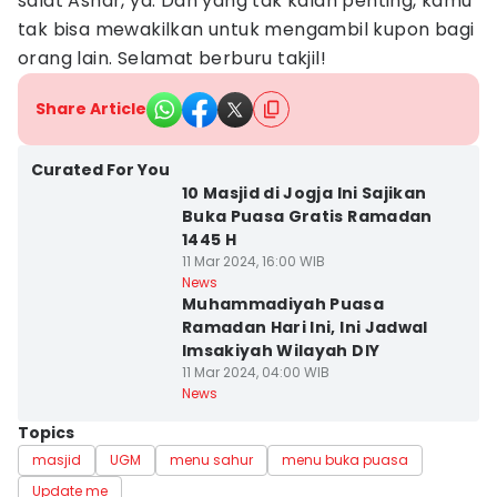
salat Ashar, ya. Dan yang tak kalah penting, kamu
tak bisa mewakilkan untuk mengambil kupon bagi
orang lain. Selamat berburu takjil!
Share Article
Curated For You
10 Masjid di Jogja Ini Sajikan
Buka Puasa Gratis Ramadan
1445 H
11 Mar 2024, 16:00 WIB
News
Muhammadiyah Puasa
Ramadan Hari Ini, Ini Jadwal
Imsakiyah Wilayah DIY
11 Mar 2024, 04:00 WIB
News
Topics
masjid
UGM
menu sahur
menu buka puasa
Update me