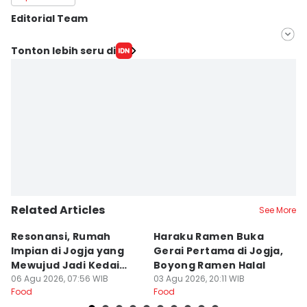
Editorial Team
Editor
Tonton lebih seru di
Dyar Ayu
Editor
Paulus Risang
Related Articles
See More
Resonansi, Rumah
Haraku Ramen Buka
6
Impian di Jogja yang
Gerai Pertama di Jogja,
A
Mewujud Jadi Kedai
Boyong Ramen Halal
B
Ramen dan Burger
06 Agu 2026, 07:56 WIB
03 Agu 2026, 20:11 WIB
31
Food
Food
Fo