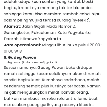
adalah adaya kuah santan yang kental. Meski
begitu, kreceknya memang tak terlalu pedas
sehingga kamu bisa meminta tambah cabai hijau
dalam piringmu jika terasa kurang 'nyelekit'.
Alamat
: Jalan Gajah Mada Nomor 2,
Gunungketur, Pakualaman, Kota Yogyakarta,
Daerah Istimewa Yogyakarta
Jam operasional
: Minggu libur, buka pukul 20.00-
01.00 WIB
5. Gudeg Pawon
gudeg pawon (instagram.com/jogjafood)
Sesuai namanya, Gudeg Pawon buka di dapur
rumah sehingga kesan selaiknya makan di rumah
sendiri begitu kuat. Rumahnya sederhana, malah
cenderung sempit plus kursinya terbatas. Namun
ini gak mengurungkan minat banyak orang,
bahkan membuat mereka rela antre lama buat
merasakan gudeg gurih yang rasanya khas ini.