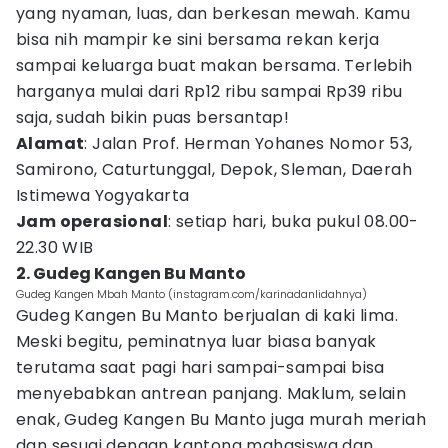
yang nyaman, luas, dan berkesan mewah. Kamu
bisa nih mampir ke sini bersama rekan kerja
sampai keluarga buat makan bersama. Terlebih
harganya mulai dari Rp12 ribu sampai Rp39 ribu
saja, sudah bikin puas bersantap!
Alamat
: Jalan Prof. Herman Yohanes Nomor 53,
Samirono, Caturtunggal, Depok, Sleman, Daerah
Istimewa Yogyakarta
Jam operasional
: setiap hari, buka pukul 08.00-
22.30 WIB
2. Gudeg Kangen Bu Manto
Gudeg Kangen Mbah Manto (instagram.com/karinadanlidahnya)
Gudeg Kangen Bu Manto berjualan di kaki lima.
Meski begitu, peminatnya luar biasa banyak
terutama saat pagi hari sampai-sampai bisa
menyebabkan antrean panjang. Maklum, selain
enak, Gudeg Kangen Bu Manto juga murah meriah
dan sesuai dengan kantong mahasiswa dan