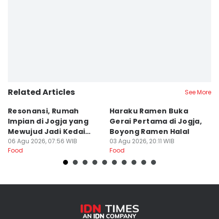
Editor
Paulus Risang
Related Articles
See More
Resonansi, Rumah
Haraku Ramen Buka
6
Impian di Jogja yang
Gerai Pertama di Jogja,
A
Mewujud Jadi Kedai
Boyong Ramen Halal
B
Ramen dan Burger
06 Agu 2026, 07:56 WIB
03 Agu 2026, 20:11 WIB
31
Food
Food
Fo