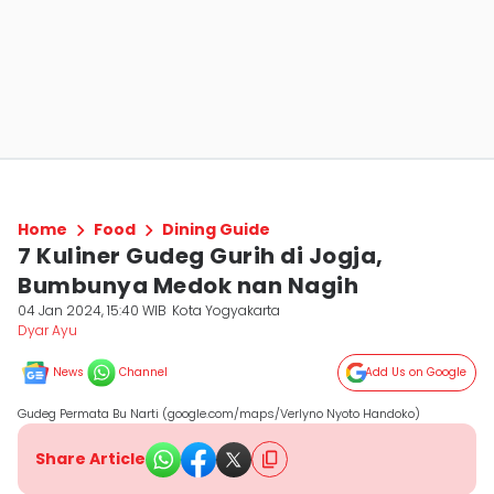
Home
Food
Dining Guide
7 Kuliner Gudeg Gurih di Jogja,
Bumbunya Medok nan Nagih
04 Jan 2024, 15:40 WIB
Kota Yogyakarta
Dyar Ayu
News
Channel
Add Us on Google
Gudeg Permata Bu Narti (google.com/maps/Verlyno Nyoto Handoko)
Share Article