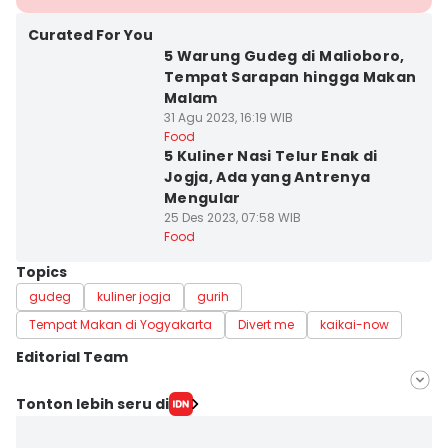
Curated For You
5 Warung Gudeg di Malioboro,
Tempat Sarapan hingga Makan
Malam
31 Agu 2023, 16:19 WIB
Food
5 Kuliner Nasi Telur Enak di
Jogja, Ada yang Antrenya
Mengular
25 Des 2023, 07:58 WIB
Food
Topics
gudeg
kuliner jogja
gurih
Tempat Makan di Yogyakarta
Divert me
kaikai-now
Editorial Team
Editor
Tonton lebih seru di
Mayang Ulfah Narimanda