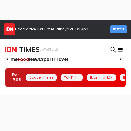
Baca artikel
IDN Times
lainnya di IDN App
Install
JOGJA
Home
Food
News
Sport
Travel
For
Soccer Times
Yuk Pilih !
Iklanin di IDN
INSI
You