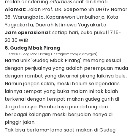
malah cenderung
effortless
saat dinikmati.
Alamat
: Jalan Prof. DR. Soepomo Sh UH/IV Nomor
36, Warungboto, Kapanewon Umbulharjo, Kota
Yogyakarta, Daerah Istimewa Yogyakarta
Jam operasional
: setiap hari, buka pukul 17.15-
20.30 WIB
6. Gudeg Mbak Pirang
ilustrasi Gudeg Mbak Pirang (instagram.com/jajanyogya)
Nama unik 'Gudeg Mbak Pirang' memang sesuai
dengan penjualnya yang adalah perempuan muda
dengan rambut yang diwarnai pirang laiknya bule.
Namun jangan salah, meski belum selegendaris
lainnya tempat yang buka malam ini tak kalah
terkenal dengan tempat makan gudeg gurih di
Jogja lainnya. Pembelinya pun datang dari
berbagai kalangan meski berjualan hanya di
pinggir jalan.
Tak bisa berlama-lama saat makan di Gudeg