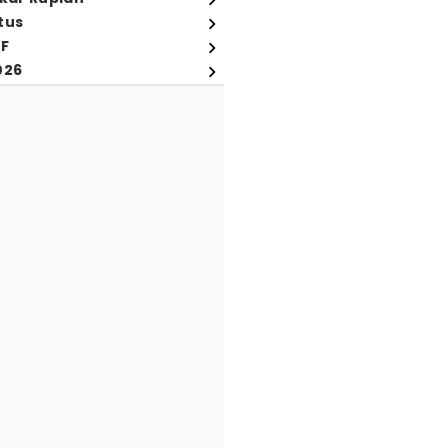
tus
FF
026