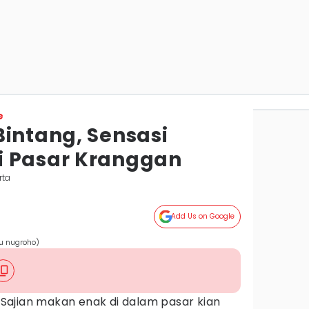
e
Bintang, Sensasi
i Pasar Kranggan
rta
Add Us on Google
u nugroho)
Sajian makan enak di dalam pasar kian