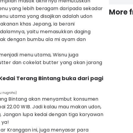
rampilan masak akhirnya memutuskan
nu yang lebih beragam daripada sekadar
More 
nu utama yang disajikan adalah udon
makanan khas Jepang, ia berani
 dalamnya, yaitu memasukkan daging
ak dengan bumbu ala mi ayam dan
enjadi menu utama, Wisnu juga
ter dan cokelat butter yang akan jarang
, Kedai Terang Bintang buka dari pagi
u nugroho)
Terang Bintang akan menyambut konsumen
pai 22.00 WIB. Jadi kalau mau makan udon,
. Jangan lupa kedai dengan tiga karyawan
 ya!
r Kranggan ini, juga menyasar para