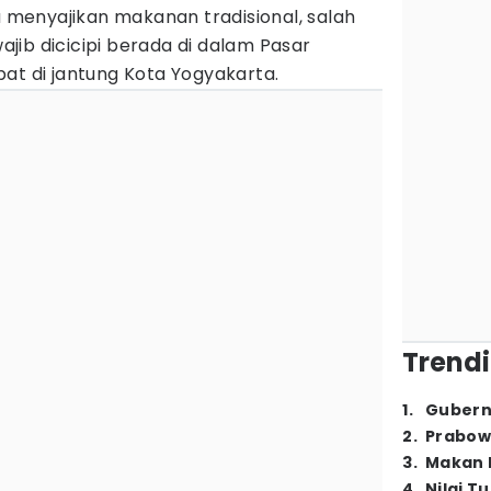
a menyajikan makanan tradisional, salah
ib dicicipi berada di dalam Pasar
pat di jantung Kota Yogyakarta.
Trendi
1
.
Gubern
2
.
Prabow
3
.
Makan B
4
.
Nilai T