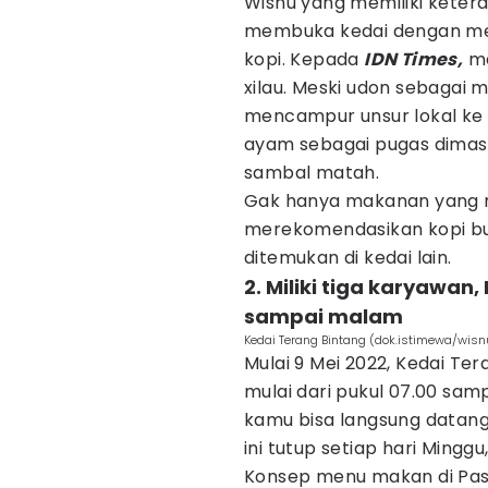
Wisnu yang memiliki kete
membuka kedai dengan me
kopi. Kepada
IDN Times,
me
xilau. Meski udon sebagai 
mencampur unsur lokal ke
ayam sebagai pugas dimas
sambal matah.
Gak hanya makanan yang m
merekomendasikan kopi but
ditemukan di kedai lain.
2. Miliki tiga karyawan
sampai malam
Kedai Terang Bintang (dok.istimewa/wisn
Mulai 9 Mei 2022, Kedai 
mulai dari pukul 07.00 sam
kamu bisa langsung datang
ini tutup setiap hari Minggu,
Konsep menu makan di Pasa