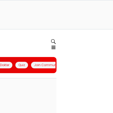
l Dokter
Quiz
Join Community