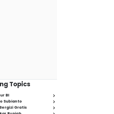
ng Topics
ur BI
o Subianto
ergizi Gratis
ukar Rupiah