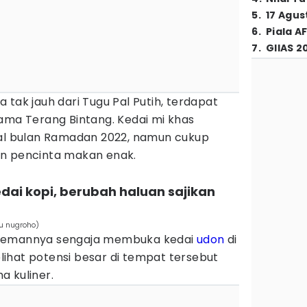
5
.
17 Agus
6
.
Piala A
7
.
GIIAS 2
 tak jauh dari Tugu Pal Putih, terdapat
ama Terang Bintang. Kedai mi khas
wal bulan Ramadan 2022, namun cukup
an pencinta makan enak.
edai kopi, berubah haluan sajikan
u nugroho)
 temannya sengaja membuka kedai
udon
di
ihat potensi besar di tempat tersebut
a kuliner.