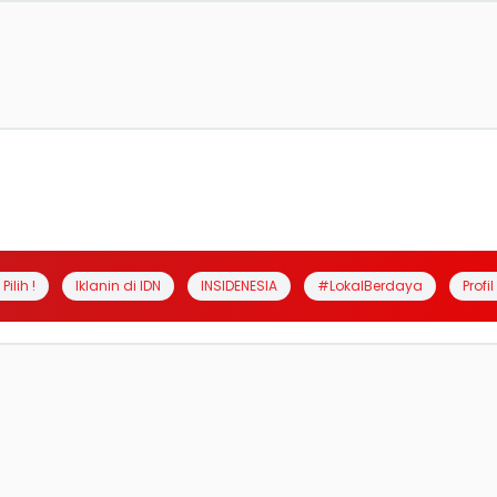
Pilih !
Iklanin di IDN
INSIDENESIA
#LokalBerdaya
Profi