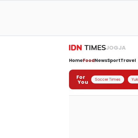
JOGJA
Home
Food
News
Sport
Travel
For
Soccer Times
Yuk 
You