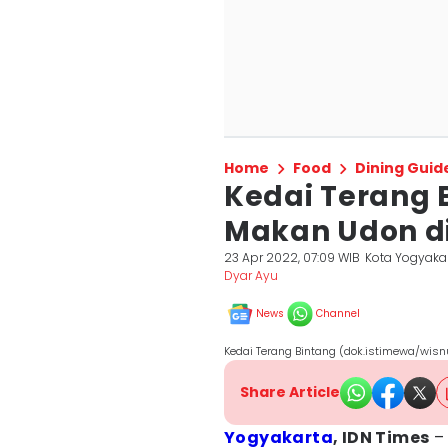
Home
Food
Dining Guid
Kedai Terang 
Makan Udon d
23 Apr 2022, 07:09 WIB
Kota Yogyaka
Dyar Ayu
News
Channel
Kedai Terang Bintang (dok.istimewa/wisn
Share Article
Yogyakarta
, IDN Times
– 