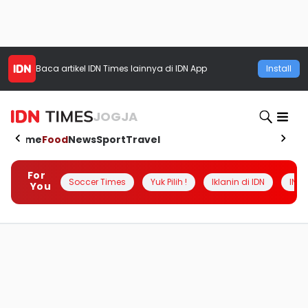
Baca artikel
IDN Times
lainnya di IDN App
Install
JOGJA
Home
Food
News
Sport
Travel
For
Soccer Times
Yuk Pilih !
Iklanin di IDN
INSI
You