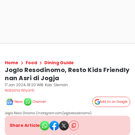
Home
Food
Dining Guide
Joglo Resodinomo, Resto Kids Friendly
nan Asri di Jogja
17 Jan 2024, 18:20 WIB
Kab. Sleman
Natasha Wiyanti
News
Channel
Add Us on Google
Joglo Reso Dinomo (instagram.com/jogloresodinomo)
Share Article