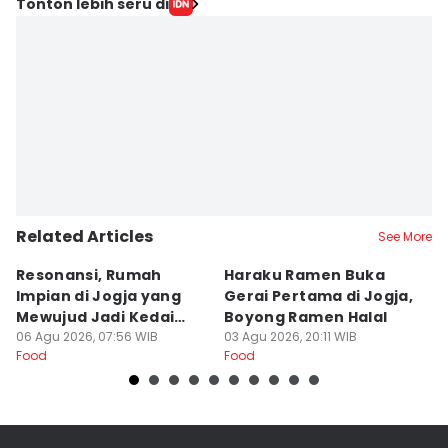
Editor
Tonton lebih seru di
Mayang Ulfah Narimanda
Editor
Paulus Risang
Related Articles
See More
Resonansi, Rumah
Haraku Ramen Buka
6
Impian di Jogja yang
Gerai Pertama di Jogja,
A
Mewujud Jadi Kedai
Boyong Ramen Halal
B
Ramen dan Burger
06 Agu 2026, 07:56 WIB
03 Agu 2026, 20:11 WIB
31
Food
Food
Fo