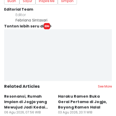
Buah
Sayur
Inspire Me
simpan
Editorial Team
Editor
Febriana Sintasari
Tonton lebih seru di
Related Articles
See More
Resonansi, Rumah
Haraku Ramen Buka
6
Impian di Jogja yang
Gerai Pertama di Jogja,
A
Mewujud Jadi Kedai
Boyong Ramen Halal
B
Ramen dan Burger
06 Agu 2026, 07:56 WIB
03 Agu 2026, 20:11 WIB
31