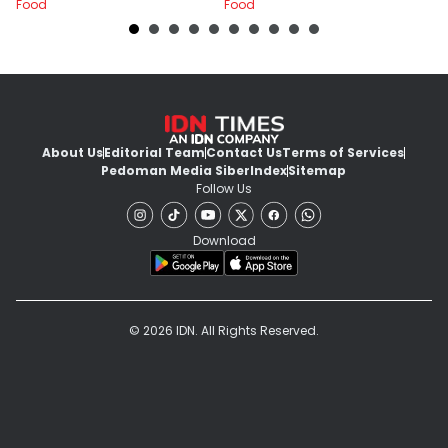
Food
Food
Fo
About Us
Editorial Team
Contact Us
Terms of Services
Pedoman Media Siber
Index
Sitemap
Follow Us
Download
© 2026 IDN. All Rights Reserved.