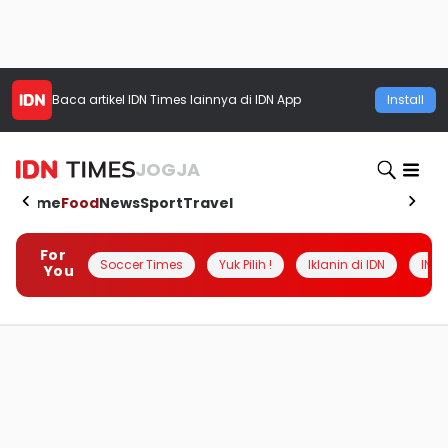
Baca artikel
IDN Times
lainnya di IDN App
Install
JOGJA
Home
Food
News
Sport
Travel
For
Soccer Times
Yuk Pilih !
Iklanin di IDN
INSI
You