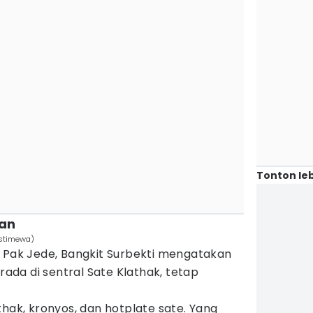
Tonton leb
wan
Istimewa)
k Pak Jede, Bangkit Surbekti mengatakan
erada di sentral Sate Klathak, tetap
thak, kronyos, dan hotplate sate. Yang