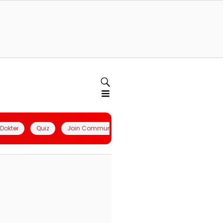
l Dokter
Quiz
Join Community