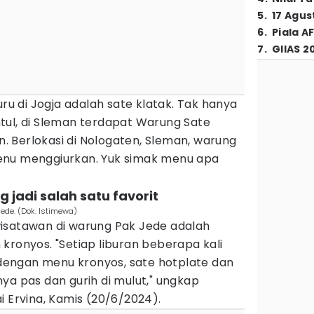
5
.
17 Agus
6
.
Piala A
7
.
GIIAS 2
uru di Jogja adalah sate klatak. Tak hanya
tul, di Sleman terdapat Warung Sate
an. Berlokasi di Nologaten, Sleman, warung
enu menggiurkan. Yuk simak menu apa
g jadi salah satu favorit
ede. (Dok. Istimewa)
isatawan di warung Pak Jede adalah
kronyos. "Setiap liburan beberapa kali
a dengan menu kronyos, sate hotplate dan
ya pas dan gurih di mulut," ungkap
i Ervina, Kamis (20/6/2024).