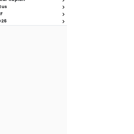
tus
FF
026