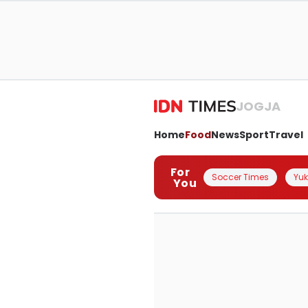
JOGJA
Home
Food
News
Sport
Travel
For
Soccer Times
Yuk 
You