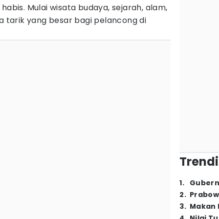
habis. Mulai wisata budaya, sejarah, alam,
ya tarik yang besar bagi pelancong di
Trendi
1
.
Gubern
2
.
Prabow
3
.
Makan B
4
.
Nilai T