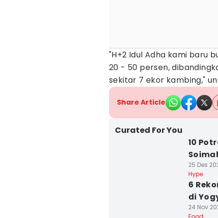
"H+2 Idul Adha kami baru b
20 - 50 persen, dibandingk
sekitar 7 ekor kambing," u
Share Article
Curated For You
10 Pot
Soimah
25 Des 202
Hype
6 Reko
di Yog
24 Nov 20
Food