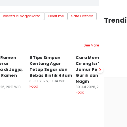
wisata di yogyakarta
Divert me
Sate Klathak
Trend
See More
 Ramen
6 Tips Simpan
Cara Membuat
Ku
erai
Kentang Agar
Cireng Isi Tongkol
K
 di Jogja,
Tetap Segar dan
Jamur Pedas,
P
 Ramen
Bebas Bintik Hitam
Gurih dan Bikin
S
31 Jul 2026, 10:04 WIB
Nagih
D
Food
26, 20:11 WIB
30 Jul 2026, 21:31 WIB
30
Food
Fo