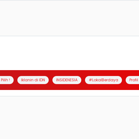
Pilih !
Iklanin di IDN
INSIDENESIA
#LokalBerdaya
Profi