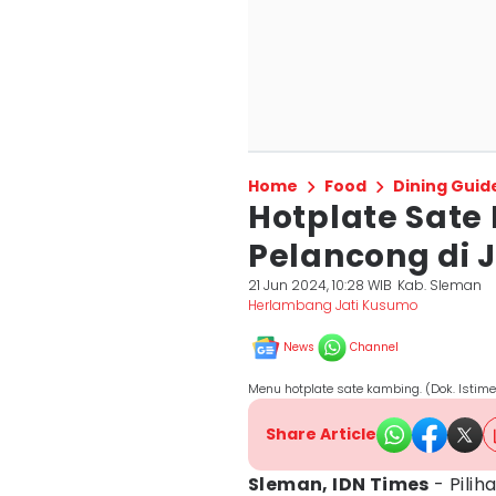
Home
Food
Dining Guid
Hotplate Sate
Pelancong di 
21 Jun 2024, 10:28 WIB
Kab. Sleman
Herlambang Jati Kusumo
News
Channel
Menu hotplate sate kambing. (Dok. Istim
Share Article
Sleman, IDN Times
- Pilih