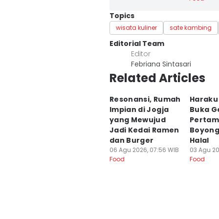
Topics
wisata kuliner
sate kambing
Editorial Team
Editor
Febriana Sintasari
Related Articles
Resonansi, Rumah
Haraku
Impian di Jogja
Buka G
yang Mewujud
Pertama
Jadi Kedai Ramen
Boyong
dan Burger
Halal
06 Agu 2026, 07:56 WIB
03 Agu 20
Food
Food