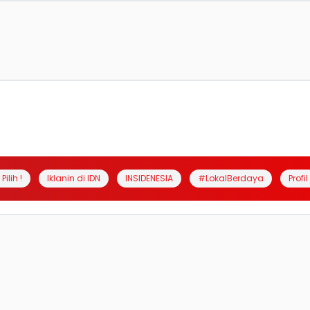
Pilih !
Iklanin di IDN
INSIDENESIA
#LokalBerdaya
Profi