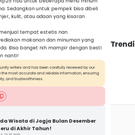
a Rp25 ribu untuk beberapa menu minum
cha. Sedangkan untuk pempek bisa dibeli
njer, kulit, atau adaan yang kisaran
 menjual tempat estetis nan
ediakan makanan dan minuman yang
Trend
a. Bisa banget nih mampir dengan besti
n nanti!
munity writers and has been carefully reviewed by our
de the most accurate and reliable information, ensuring
ity, and trustworthiness.
da Wisata di Jogja Bulan Desember
Seru di Akhir Tahun!
4, 19:19 WIB