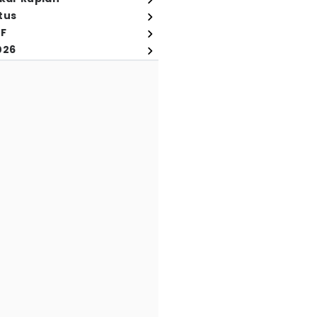
tus
FF
026