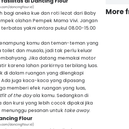
fasilitas di Dancing Flour
m.com/dancingflour.id)
More 
 bagi aneka kue dan roti lezat dari Baby
empek olahan Pempek Mama Vivi. Jangan
ni terbatas yakni antara pukul 08.00-15.00
menampung kamu dan teman-teman yang
toilet dan musala, jadi tak perlu keluar
 sembahyang. Jika datang memakai motor
tir karena lahan parkirnya terbilang luas.
k di dalam ruangan yang dilengkapi
 Ada juga kaca-kaca yang dipasang
ngga memberi efek ruangan yang luas,
tfit of the day
ala kamu. Sedangkan di
dan kursi yang lebih cocok dipakai jika
at menunggu pesanan untuk
take away
.
ancing Flour
m.com/dancingflour.id)