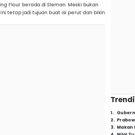
ng Flour berada di Sleman. Meski bukan
i tetap jadi tujuan buat isi perut dan bikin
Trendi
1
.
Gubern
2
.
Prabow
3
.
Makan B
4
.
Nilai T