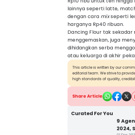
Rp10 ribu untuk teh hingg
lainnya seperti latte, mat
dengan cara
mix
seperti le
harganya Rp40 ribuan.
Dancing Flour tak sekadar
menggemaskan, juga meny
dihidangkan serba menggod
atau keluarga di akhir peka
This article is written by our com
editorial team. We strive to provi
high standards of quality, credibil
Share Article
Curated For You
9 Agen
2024, 
01 Des 202