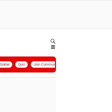
l Dokter
Quiz
Join Community