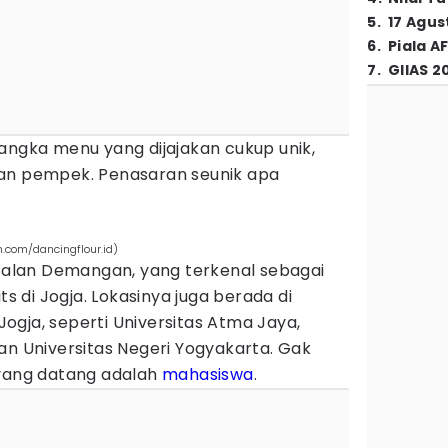
5
.
17 Agus
6
.
Piala A
7
.
GIIAS 2
angka menu yang dijajakan cukup unik,
dan pempek. Penasaran seunik apa
m.com/dancingflour.id)
 Jalan Demangan, yang terkenal sebagai
ts di Jogja. Lokasinya juga berada di
gja, seperti Universitas Atma Jaya,
an Universitas Negeri Yogyakarta. Gak
 yang datang adalah
mahasiswa
.