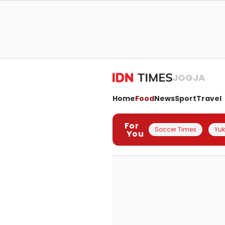
JOGJA
Home
Food
News
Sport
Travel
For
Soccer Times
Yuk 
You