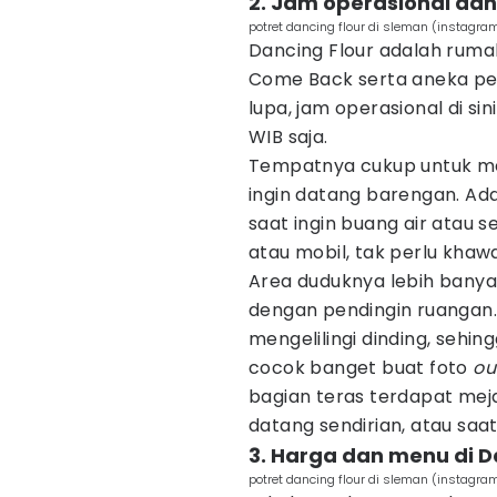
2. Jam operasional dan 
potret dancing flour di sleman (instagra
Dancing Flour adalah rumah
Come Back serta aneka p
lupa, jam operasional di si
WIB saja.
Tempatnya cukup untuk 
ingin datang barengan. Ada 
saat ingin buang air atau
atau mobil, tak perlu khawa
Area duduknya lebih banya
dengan pendingin ruangan.
mengelilingi dinding, sehi
cocok banget buat foto
ou
bagian teras terdapat meja 
datang sendirian, atau sa
3. Harga dan menu di D
potret dancing flour di sleman (instagra