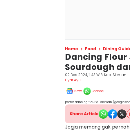
Home
Food
Dining Guid
Dancing Flour
Sourdough dan
02 Des 2024, 11:43 WIB
Kab. Sleman
Dyar Ayu
News
Channel
potret dancing flour di sleman (google.
Share Article
Jogja memang gak pernah 