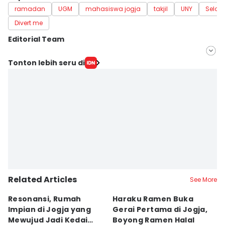
ramadan
UGM
mahasiswa jogja
takjil
UNY
Selok
Divert me
Editorial Team
Editor
Tonton lebih seru di
Febriana Sintasari
Editor
Dyar Ayu
Related Articles
See More
Resonansi, Rumah
Haraku Ramen Buka
6
Impian di Jogja yang
Gerai Pertama di Jogja,
A
Mewujud Jadi Kedai
Boyong Ramen Halal
B