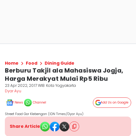
Home
Food
Dining Guide
Berburu Takjil ala Mahasiswa Jogja,
Harga Merakyat Mulai Rp5 Ribu
23 Apr 2022, 20:17 WIB
Kota Yogyakarta
Dyar Ayu
News
Channel
Add Us on Google
Street Food Gor Klebengan (IDN Times/Dyar Ayu)
Share Article