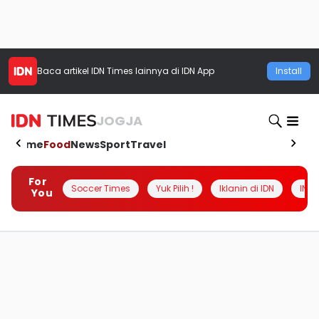
Baca artikel
IDN Times
lainnya di IDN App
Install
JOGJA
Home
Food
News
Sport
Travel
For
Soccer Times
Yuk Pilih !
Iklanin di IDN
INSI
You