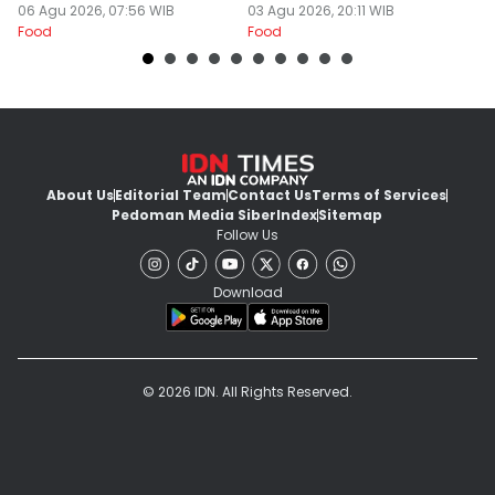
Ramen dan Burger
06 Agu 2026, 07:56 WIB
03 Agu 2026, 20:11 WIB
31
Food
Food
Fo
About Us
Editorial Team
Contact Us
Terms of Services
Pedoman Media Siber
Index
Sitemap
Follow Us
Download
© 2026 IDN. All Rights Reserved.