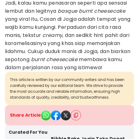
Jadi, kalau kamu penasaran seperti apa sensasi
lembut dan legitnya
basque burnt cheesecake
yang viral itu, Cosan di Jogja adalah tempat yang
wajib kamu kunjungi. Perpaduan dari cita rasa
manis, tekstur
creamy
, dan sedikit hint pahit dari
karamelisasinya yang khas siap memanjakan
lidahmu. Cukup duduk manis di Jogja, dan biarkan
sepotong
burnt cheesecake
membawa kamu
dalam perjalanan rasa yang istimewa!
This article is written by our community writers and has been
carefully reviewed by our editorial team. We strive to provide
the most accurate and reliable information, ensuring high
standards of quality, credibility, and trustworthiness.
Share Article
Curated For You
Bibble Bake Jogja Toko Donat