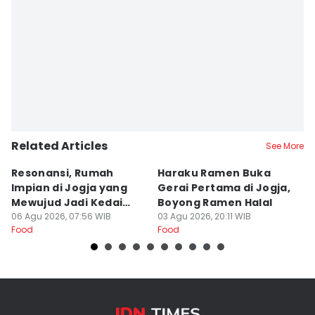
Related Articles
See More
Resonansi, Rumah
Haraku Ramen Buka
6
Impian di Jogja yang
Gerai Pertama di Jogja,
A
Mewujud Jadi Kedai
Boyong Ramen Halal
B
Ramen dan Burger
06 Agu 2026, 07:56 WIB
03 Agu 2026, 20:11 WIB
31
Food
Food
Fo