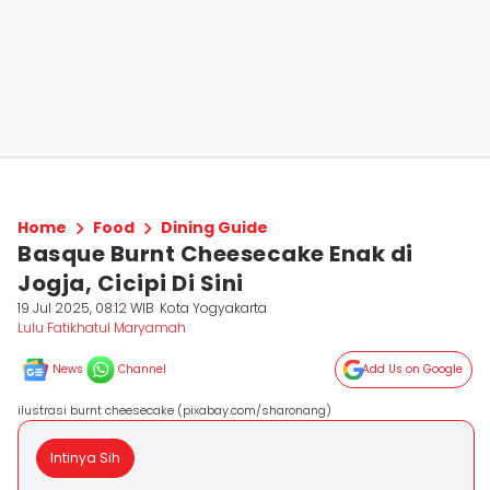
Home
Food
Dining Guide
Basque Burnt Cheesecake Enak di
Jogja, Cicipi Di Sini
19 Jul 2025, 08:12 WIB
Kota Yogyakarta
Lulu Fatikhatul Maryamah
News
Channel
Add Us on Google
ilustrasi burnt cheesecake (pixabay.com/sharonang)
Intinya Sih