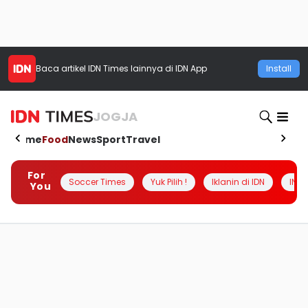
Baca artikel
IDN Times
lainnya di IDN App
Install
JOGJA
Home
Food
News
Sport
Travel
For
Soccer Times
Yuk Pilih !
Iklanin di IDN
INSI
You