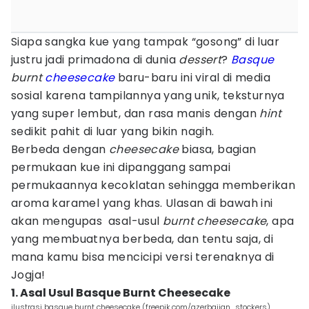
Siapa sangka kue yang tampak “gosong” di luar
justru jadi primadona di dunia
dessert
?
Basque
burnt
cheesecake
baru-baru ini viral di media
sosial karena tampilannya yang unik, teksturnya
yang super lembut, dan rasa manis dengan
hint
sedikit pahit di luar yang bikin nagih.
Berbeda dengan
cheesecake
biasa, bagian
permukaan kue ini dipanggang sampai
permukaannya kecoklatan sehingga memberikan
aroma karamel yang khas. Ulasan di bawah ini
akan mengupas asal-usul
burnt cheesecake
, apa
yang membuatnya berbeda, dan tentu saja, di
mana kamu bisa mencicipi versi terenaknya di
Jogja!
1. Asal Usul Basque Burnt Cheesecake
ilustrasi basque burnt cheesecake (freepik.com/azerbaijan_stockers)