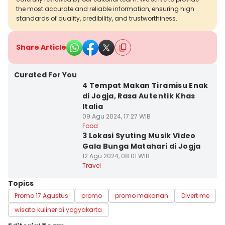
the most accurate and reliable information, ensuring high
standards of quality, credibility, and trustworthiness.
Share Article
Curated For You
4 Tempat Makan Tiramisu Enak
di Jogja, Rasa Autentik Khas
Italia
09 Agu 2024, 17:27 WIB
Food
3 Lokasi Syuting Musik Video
Gala Bunga Matahari di Jogja
12 Agu 2024, 08:01 WIB
Travel
Topics
Promo 17 Agustus
promo
promo makanan
Divert me
wisata kuliner di yogyakarta