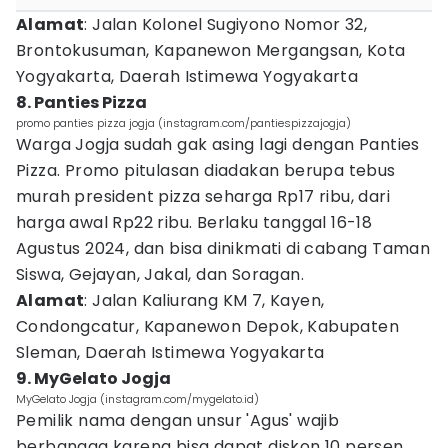
Alamat
: Jalan Kolonel Sugiyono Nomor 32,
Brontokusuman, Kapanewon Mergangsan, Kota
Yogyakarta, Daerah Istimewa Yogyakarta
8. Panties Pizza
promo panties pizza jogja (instagram.com/pantiespizzajogja)
Warga Jogja sudah gak asing lagi dengan Panties
Pizza. Promo pitulasan diadakan berupa tebus
murah president pizza seharga Rp17 ribu, dari
harga awal Rp22 ribu. Berlaku tanggal 16-18
Agustus 2024, dan bisa dinikmati di cabang Taman
Siswa, Gejayan, Jakal, dan Soragan.
Alamat
: Jalan Kaliurang KM 7, Kayen,
Condongcatur, Kapanewon Depok, Kabupaten
Sleman, Daerah Istimewa Yogyakarta
9. MyGelato Jogja
MyGelato Jogja (instagram.com/mygelato.id)
Pemilik nama dengan unsur 'Agus' wajib
berbangga karena bisa dapat diskon 10 persen