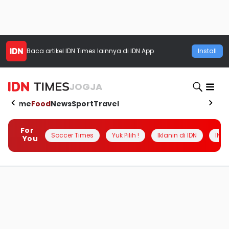
Baca artikel
IDN Times
lainnya di IDN App
Install
JOGJA
Home
Food
News
Sport
Travel
For
Soccer Times
Yuk Pilih !
Iklanin di IDN
INSI
You