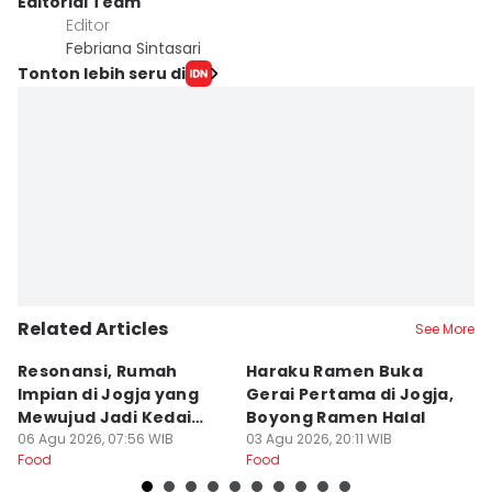
Editorial Team
Editor
Febriana Sintasari
Tonton lebih seru di
Related Articles
See More
Resonansi, Rumah
Haraku Ramen Buka
6
Impian di Jogja yang
Gerai Pertama di Jogja,
A
Mewujud Jadi Kedai
Boyong Ramen Halal
B
Ramen dan Burger
06 Agu 2026, 07:56 WIB
03 Agu 2026, 20:11 WIB
31
Food
Food
Fo