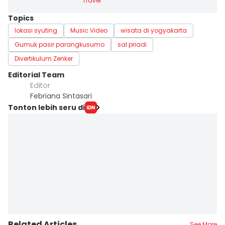
Travel
Topics
lokasi syuting
Music Video
wisata di yogyakarta
Gumuk pasir parangkusumo
sal priadi
Divertikulum Zenker
Editorial Team
Editor
Febriana Sintasari
Tonton lebih seru di
Related Articles
See More