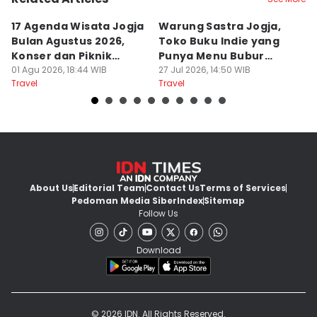
17 Agenda Wisata Jogja
Warung Sastra Jogja,
13
Bulan Agustus 2026,
Toko Buku Indie yang
L
Konser dan Piknik
Punya Menu Bubur
Fa
Literasi
01 Agu 2026, 18:44 WIB
Manado
27 Jul 2026, 14:50 WIB
M
20
Travel
Travel
Tr
About Us
Editorial Team
Contact Us
Terms of Services
Pedoman Media Siber
Index
Sitemap
Follow Us
Download
© 2026 IDN. All Rights Reserved.