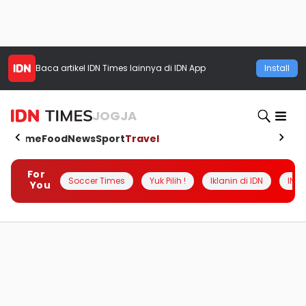
Baca artikel
IDN Times
lainnya di IDN App
Install
JOGJA
Home
Food
News
Sport
Travel
For
Soccer Times
Yuk Pilih !
Iklanin di IDN
INSI
You