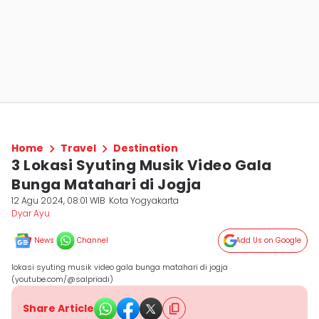
Home
Travel
Destination
3 Lokasi Syuting Musik Video Gala
Bunga Matahari di Jogja
12 Agu 2024, 08:01 WIB
Kota Yogyakarta
Dyar Ayu
News
Channel
Add Us on Google
lokasi syuting musik video gala bunga matahari di jogja
(youtube.com/@salpriadi)
Share Article