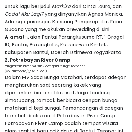
untuk lagu berjudul
Markisa
dari Cinta Laura, dan
Godai Aku Lagi?
yang dinyanyikan Agnes Monica.
Ada juga pasangan Kaesang Pangarep dan Erina
Gudono yang melakukan prewedding di sini!
Alamat
: Jalan Pantai Parangkusumo RT. 1 Grogol
10, Pantai, Parangtritis, Kapanewon Kretek,
Kabupaten Bantul, Daerah Istimewa Yogyakarta
2. Potrobayan River Camp
tangkapan layar musik video gala bunga matahari
(youtube.com/@salpriadi)
Dalam MV Saga Bunga Matahari, terdapat adegan
mengharukan saat seorang kakek yang
diperankan bintang film asal Jogja Landung
Simatupang, tampak berbicara dengan bunga
matahari di tepi sungai. Pemandangan di adegan
tersebut dilakukan di Potrobayan River Camp.
Potrobayan River Camp adalah tempat wisata
alam saat ini baru naik daun di Bantul. Tempat ini