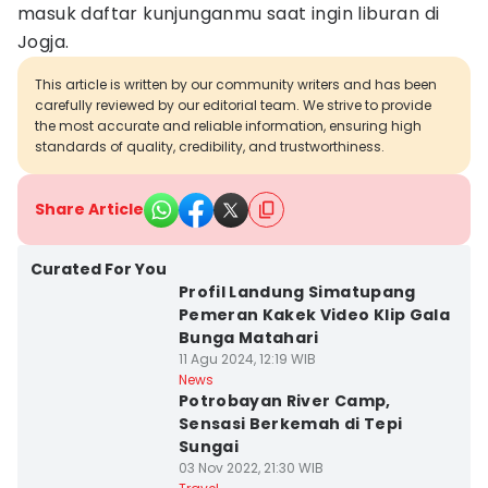
masuk daftar kunjunganmu saat ingin liburan di
Jogja.
This article is written by our community writers and has been
carefully reviewed by our editorial team. We strive to provide
the most accurate and reliable information, ensuring high
standards of quality, credibility, and trustworthiness.
Share Article
Curated For You
Profil Landung Simatupang
Pemeran Kakek Video Klip Gala
Bunga Matahari
11 Agu 2024, 12:19 WIB
News
Potrobayan River Camp,
Sensasi Berkemah di Tepi
Sungai
03 Nov 2022, 21:30 WIB