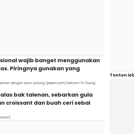
isional wajib banget menggunakan
las. Piringnya gunakan yang
Tonton leb
anan dengan daun pisang (pexels.com/Vietnam Tri Duong
alas bak talenan, sebarkan gula
n croissant dan buah ceri sebai
arrach)