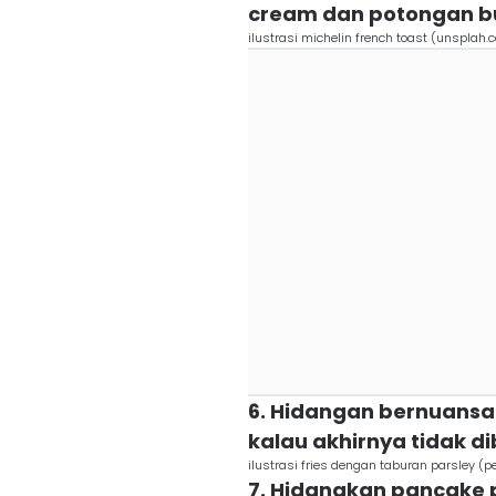
cream dan potongan bu
ilustrasi michelin french toast (unspla
6. Hidangan bernuans
kalau akhirnya tidak di
ilustrasi fries dengan taburan parsley (
7. Hidangkan pancake 