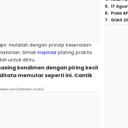
5
.
17 Agus
6
.
Piala A
7
.
GIIAS 2
jar mulailah dengan prinsip keserasian
 makanan. Simak
inspirasi
plating praktis
ah untuk ditiru.
asing kondimen dengan piring kecil
itata memutar seperti ini. Cantik
(pexels.com/cottonbro studio)