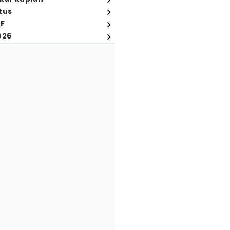
tus
FF
026