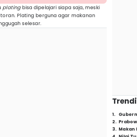
u
plating
bisa dipelajari siapa saja, meski
toran. Plating berguna agar makanan
nggugah selesar.
Trendi
1
.
Gubern
2
.
Prabow
3
.
Makan B
4
.
Nilai T