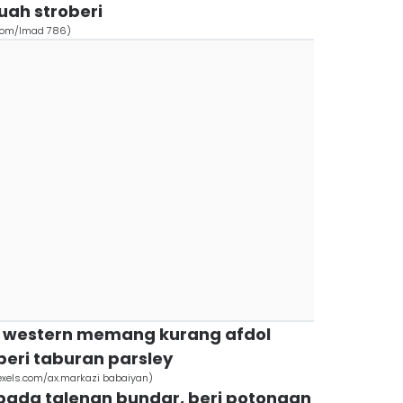
ah stroberi
h.com/Imad 786)
a western memang kurang afdol
beri taburan parsley
pexels.com/ax.markazi babaiyan)
pada talenan bundar, beri potongan