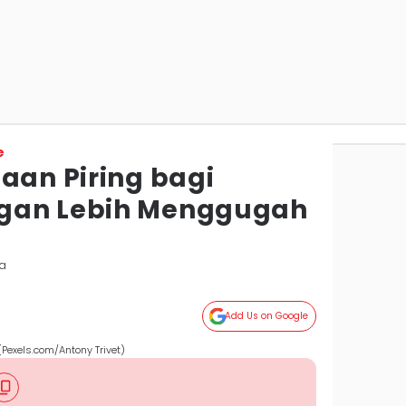
e
aan Piring bagi
gan Lebih Menggugah
ta
Add Us on Google
Pexels.com/Antony Trivet)