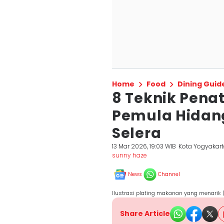
Home
Food
Dining Guid
8 Teknik Penat
Pemula Hidan
Selera
13 Mar 2026, 19:03 WIB
Kota Yogyakar
sunny haze
News
Channel
Ilustrasi plating makanan yang menarik (
Share Article