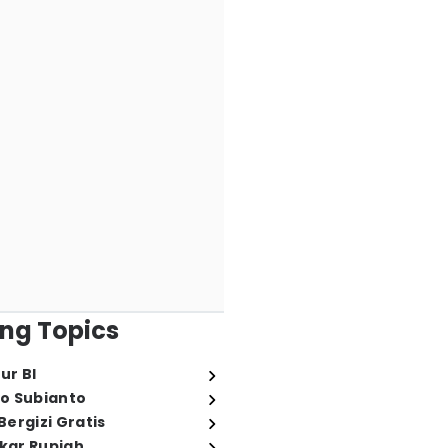
ng Topics
ur BI
o Subianto
ergizi Gratis
ukar Rupiah