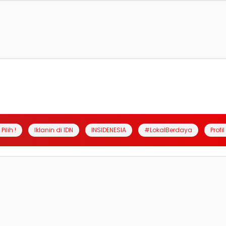
Pilih !
Iklanin di IDN
INSIDENESIA
#LokalBerdaya
Profi