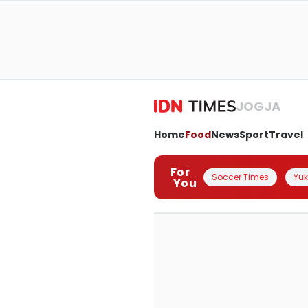
JOGJA
Home
Food
News
Sport
Travel
For
Soccer Times
Yuk 
You