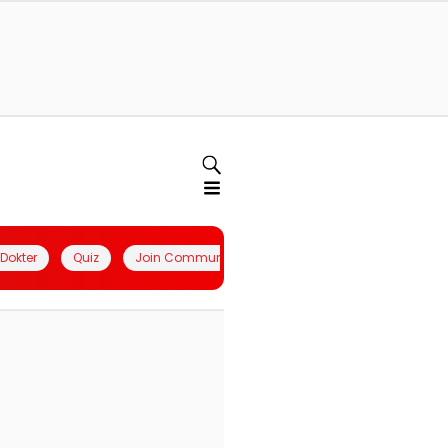
l Dokter
Quiz
Join Community