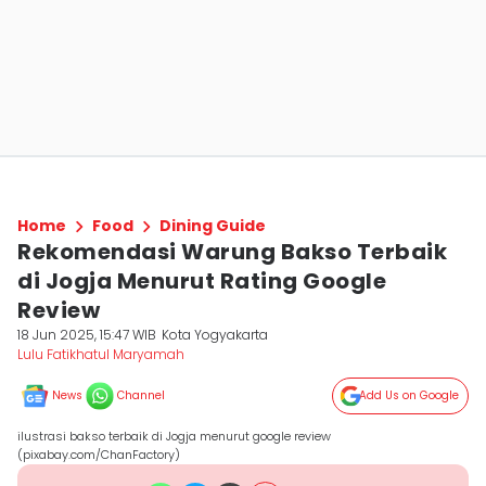
Home
Food
Dining Guide
Rekomendasi Warung Bakso Terbaik
di Jogja Menurut Rating Google
Review
18 Jun 2025, 15:47 WIB
Kota Yogyakarta
Lulu Fatikhatul Maryamah
News
Channel
Add Us on Google
ilustrasi bakso terbaik di Jogja menurut google review
(pixabay.com/ChanFactory)