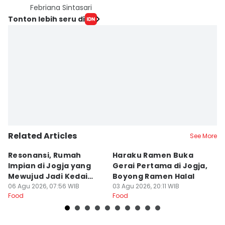
Febriana Sintasari
Tonton lebih seru di
Related Articles
See More
Resonansi, Rumah
Haraku Ramen Buka
6
Impian di Jogja yang
Gerai Pertama di Jogja,
A
Mewujud Jadi Kedai
Boyong Ramen Halal
B
Ramen dan Burger
06 Agu 2026, 07:56 WIB
03 Agu 2026, 20:11 WIB
31
Food
Food
Fo