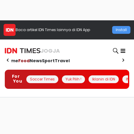
Baca artikel
IDN Times
lainnya di IDN App
Install
JOGJA
Home
Food
News
Sport
Travel
For
Soccer Times
Yuk Pilih !
Iklanin di IDN
INSI
You