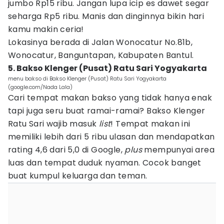
jumbo Rp15 ribu. Jangan lupa icip es dawet segar
seharga Rp5 ribu. Manis dan dinginnya bikin hari
kamu makin ceria!
Lokasinya berada di Jalan Wonocatur No.81b,
Wonocatur, Banguntapan, Kabupaten Bantul.
5. Bakso Klenger (Pusat) Ratu Sari Yogyakarta
menu bakso di Bakso Klenger (Pusat) Ratu Sari Yogyakarta
(google.com/Nada Lala)
Cari tempat makan bakso yang tidak hanya enak
tapi juga seru buat ramai-ramai? Bakso Klenger
Ratu Sari wajib masuk
list
! Tempat makan ini
memiliki lebih dari 5 ribu ulasan dan mendapatkan
rating 4,6 dari 5,0 di Google,
plus
mempunyai area
luas dan tempat duduk nyaman. Cocok banget
buat kumpul keluarga dan teman.