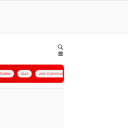
l Dokter
Quiz
Join Community