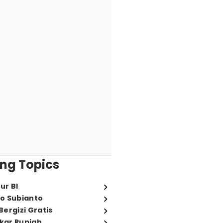
ng Topics
ur BI
o Subianto
ergizi Gratis
ukar Rupiah