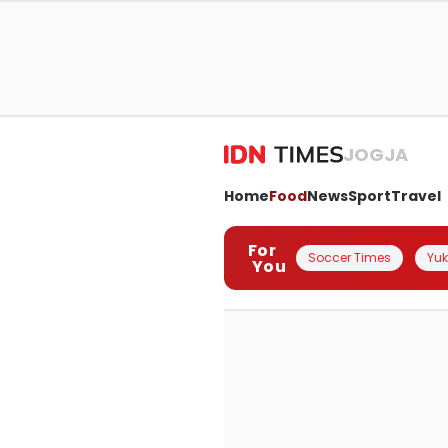
JOGJA
Home
Food
News
Sport
Travel
For
Soccer Times
Yuk 
You