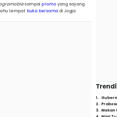
tagramable
sampai
promo
yang sayang
 tahu tempat
buka bersama
di Jogja
.
Trendi
1
.
Gubern
2
.
Prabow
3
.
Makan B
4
.
Nilai T