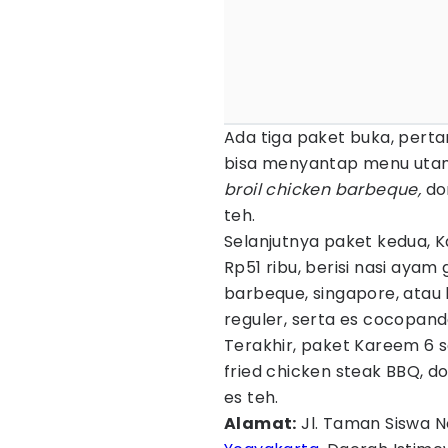
Ada tiga paket buka, pert
bisa menyantap menu utama
broil chicken barbeque,
don
teh.
Selanjutnya paket kedua, K
Rp51 ribu, berisi nasi aya
barbeque, singapore, atau
reguler, serta es cocopand
Terakhir, paket Kareem 6 se
fried chicken steak BBQ, d
es teh.
Alamat:
Jl. Taman Siswa N