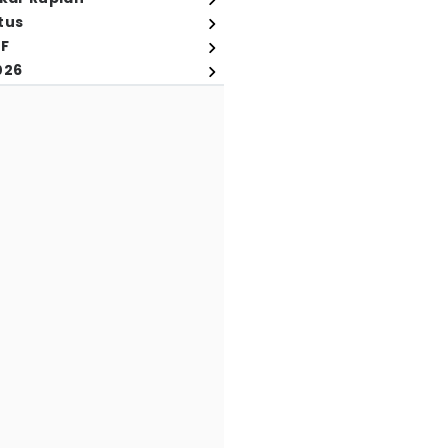
tus
FF
026