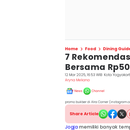
Home
Food
Dining Guid
7 Rekomendas
Bersama Rp50 
12 Mar 2025, 16:53 WIB
Kota Yogyakar
Aryna Meliana
News
Channel
promo bukber di Alra Corner (instagram.c
Share Article
Jogja
memiliki banyak temp