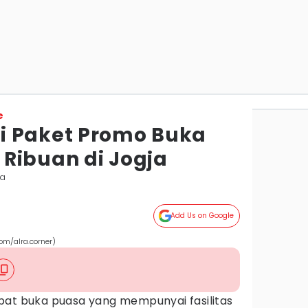
e
i Paket Promo Buka
Ribuan di Jogja
ta
Add Us on Google
om/alra.corner)
at buka puasa yang mempunyai fasilitas