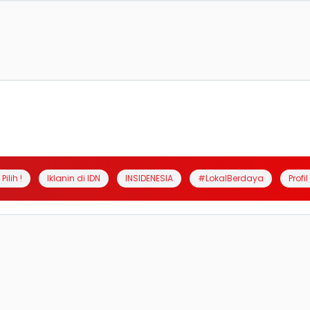
Pilih !
Iklanin di IDN
INSIDENESIA
#LokalBerdaya
Profi