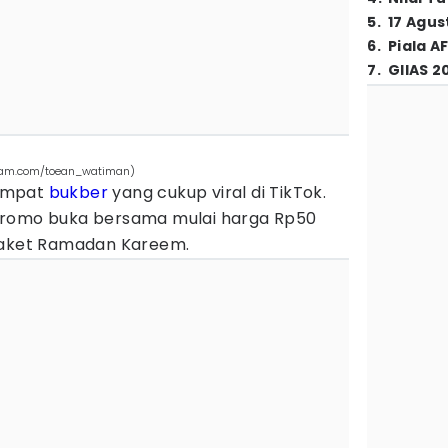
5
.
17 Agus
6
.
Piala A
7
.
GIIAS 2
gram.com/toean_watiman)
empat
bukber
yang cukup viral di TikTok.
promo buka bersama mulai harga Rp50
 paket Ramadan Kareem.