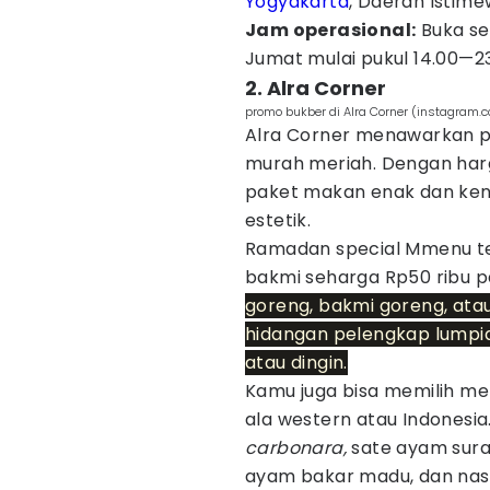
Yogyakarta
, Daerah Istim
Jam operasional:
Buka set
Jumat mulai pukul 14.00—23
2. Alra Corner
promo bukber di Alra Corner (instagram.c
Alra Corner menawarkan 
murah meriah. Dengan harg
paket makan enak dan ken
estetik.
Ramadan special Mmenu te
bakmi seharga Rp50 ribu p
goreng, bakmi goreng, ata
hidangan pelengkap lumpia s
atau dingin.
Kamu juga bisa memilih me
ala western atau Indonesia
carbonara,
sate ayam suram
ayam bakar madu, dan nasi