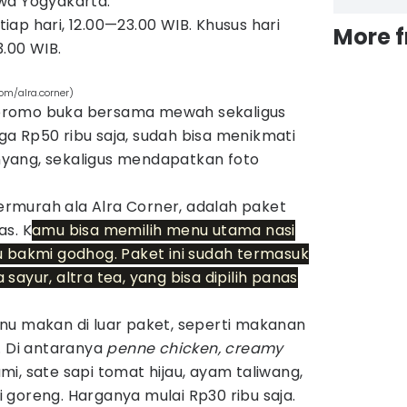
ewa Yogyakarta.
iap hari, 12.00—23.00 WIB. Khusus hari
More 
.00 WIB.
om/alra.corner)
promo buka bersama mewah sekaligus
a Rp50 ribu saja, sudah bisa menikmati
yang, sekaligus mendapatkan foto
rmurah ala Alra Corner, adalah paket
as. K
amu bisa memilih menu utama nasi
u bakmi godhog. Paket ini sudah termasuk
ayur, altra tea, yang bisa dipilih panas
nu makan di luar paket, seperti makanan
. Di antaranya
penne chicken, creamy
i, sate sapi tomat hijau, ayam taliwang,
 goreng. Harganya mulai Rp30 ribu saja.