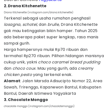
2. Drana Kitchenette
Drana Kitchenette (instagram.com/drana.kitchenette)
Terkenal sebagai usaha rumahan penghasil
lasagna
,
schotel
, dan
brulle
, Drana Kitchenette
gak mau ketinggalan bikin hamper. Tahun 2025
ada beberapa paket super lengkap, rasa manis
sampai gurih.
Harga hampersnya mulai Rp70 ribuan dan
termahal Rp270 ribuan. Pilihan hidangan manisnya
cukup unik, yakni
choco caramel bread pudding
dan
choco coux
. Mau yang gurih, ada
creamy
chicken pesto
yang terkenal enak.
Alamat
: Jalan Marsda Adisucipto Nomor 22, Area
Sawah, Trirenggo, Kapanewon Bantul, Kabupaten
Bantul, Daerah Istimewa Yogyakarta
3. Chocolate Monggo
chocolate monggo (instagram.com/chocolatemonggo)