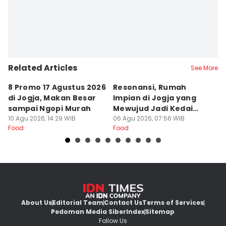
Related Articles
See More
8 Promo 17 Agustus 2026
Resonansi, Rumah
H
di Jogja, Makan Besar
Impian di Jogja yang
G
sampai Ngopi Murah
Mewujud Jadi Kedai
B
10 Agu 2026, 14:29 WIB
Ramen dan Burger
06 Agu 2026, 07:56 WIB
03
Food
Food
Fo
About Us
Editorial Team
Contact Us
Terms of Services
Pedoman Media Siber
Index
Sitemap
Follow Us