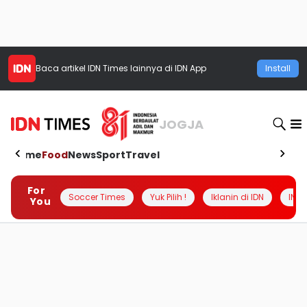
Baca artikel
IDN Times
lainnya di IDN App
Install
JOGJA
Home
Food
News
Sport
Travel
For
Soccer Times
Yuk Pilih !
Iklanin di IDN
INSI
You