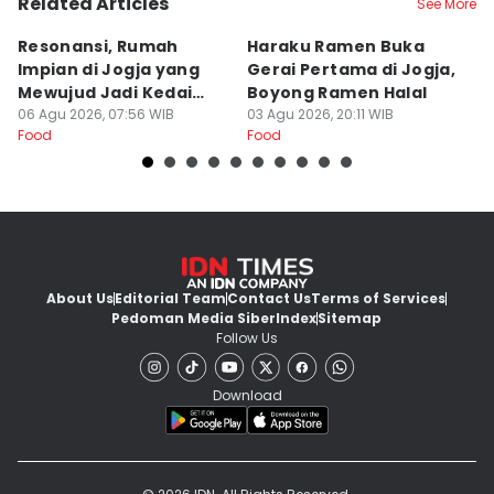
Related Articles
See More
Resonansi, Rumah
Haraku Ramen Buka
6
Impian di Jogja yang
Gerai Pertama di Jogja,
A
Mewujud Jadi Kedai
Boyong Ramen Halal
B
Ramen dan Burger
06 Agu 2026, 07:56 WIB
03 Agu 2026, 20:11 WIB
31
Food
Food
Fo
About Us
Editorial Team
Contact Us
Terms of Services
Pedoman Media Siber
Index
Sitemap
Follow Us
Download