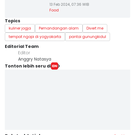
13 Feb 2024, 07:36 WIB
Food
Topics
kuliner jogja
Pemandangan alam
Divert me
tempat ngopi di yogyakarta
pantai gunungkidul
Editorial Team
Editor
Anggry Natasya
Tonton lebih seru di