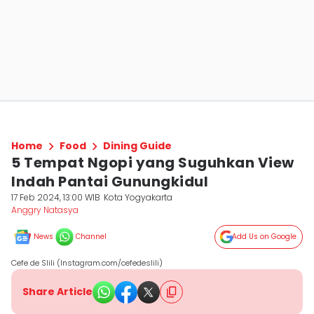
Home
Food
Dining Guide
5 Tempat Ngopi yang Suguhkan View
Indah Pantai Gunungkidul
17 Feb 2024, 13:00 WIB
Kota Yogyakarta
Anggry Natasya
News
Channel
Add Us on Google
Cefe de Slili (Instagram.com/cefedeslili)
Share Article