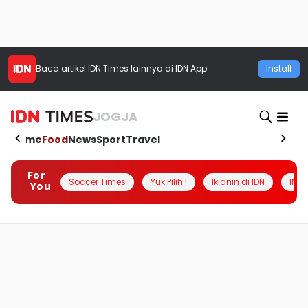
Baca artikel
IDN Times
lainnya di IDN App
Install
JOGJA
Home
Food
News
Sport
Travel
For
Soccer Times
Yuk Pilih !
Iklanin di IDN
INSI
You