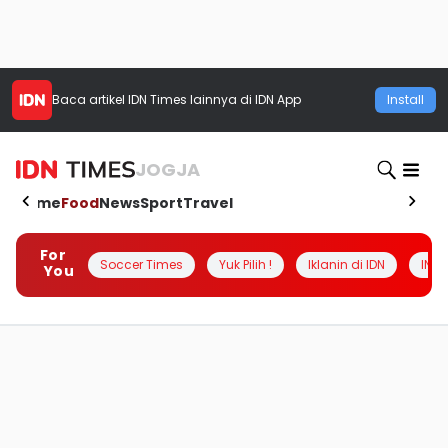
Baca artikel
IDN Times
lainnya di IDN App
Install
JOGJA
Home
Food
News
Sport
Travel
For
Soccer Times
Yuk Pilih !
Iklanin di IDN
INSI
You