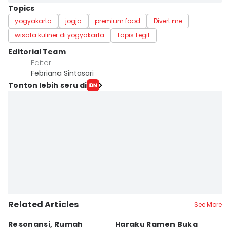
Topics
yogyakarta
jogja
premium food
Divert me
wisata kuliner di yogyakarta
Lapis Legit
Editorial Team
Editor
Febriana Sintasari
Tonton lebih seru di
Related Articles
See More
Resonansi, Rumah
Haraku Ramen Buka
6