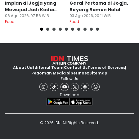
Impian di Jogja yang
Gerai Pertama di Jogja,
A
Mewujud Jadi Kedai
Boyong Ramen Halal
B
Ramen dan Burger
06 Agu 2026, 07:56 WIB
03 Agu 2026, 20:11 WIB
31
Food
Food
Fo
About Us
Editorial Team
Contact Us
Terms of Services
Pedoman Media Siber
Index
Sitemap
Follow Us
Download
© 2026 IDN. All Rights Reserved.