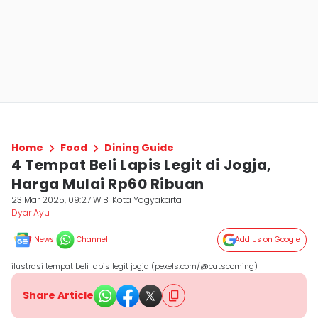
Home
Food
Dining Guide
4 Tempat Beli Lapis Legit di Jogja,
Harga Mulai Rp60 Ribuan
23 Mar 2025, 09:27 WIB
Kota Yogyakarta
Dyar Ayu
News
Channel
Add Us on Google
ilustrasi tempat beli lapis legit jogja (pexels.com/@catscoming)
Share Article