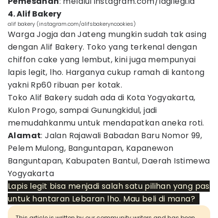
Pemesanan
: melalui instagram.com/lagilegi.id
4. Alif Bakery
alif bakery (instagram.com/alifsbakeryncookies)
Warga Jogja dan Jateng mungkin sudah tak asing
dengan Alif Bakery. Toko yang terkenal dengan
chiffon cake yang lembut, kini juga mempunyai
lapis legit, lho. Harganya cukup ramah di kantong
yakni Rp60 ribuan per kotak.
Toko Alif Bakery sudah ada di Kota Yogyakarta,
Kulon Progo, sampai Gunungkidul, jadi
memudahkanmu untuk mendapatkan aneka roti.
Alamat
: Jalan Rajawali Babadan Baru Nomor 99,
Pelem Mulong, Banguntapan, Kapanewon
Banguntapan, Kabupaten Bantul, Daerah Istimewa
Yogyakarta
Lapis legit bisa menjadi salah satu pilihan yang pas
untuk hantaran Lebaran lho. Mau beli di mana?
This article is written by our community writers and has been