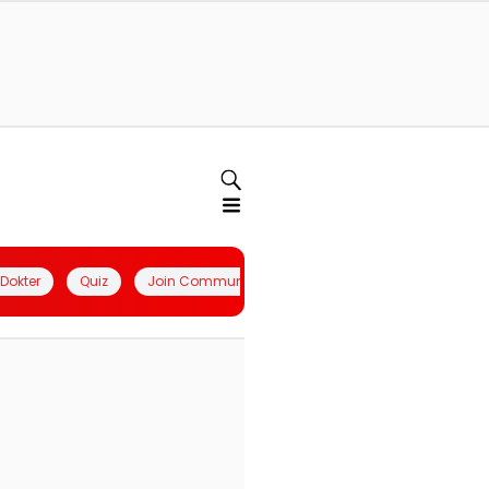
l Dokter
Quiz
Join Community