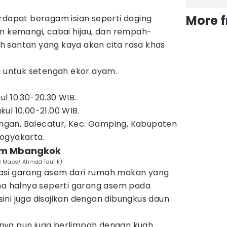
More 
rdapat beragam isian seperti daging
n kemangi, cabai hijau, dan rempah-
 santan yang kaya akan cita rasa khas
bu untuk setengah ekor ayam.
l 10.30-20.30 WIB.
ul 10.00-21.00 WIB.
itengan, Balecatur, Kec. Gamping, Kabupaten
ogyakarta.
sem Mbangkok
e Maps/ Ahmad Taufik)
asi garang asem dari rumah makan yang
ama halnya seperti garang asem pada
ni juga disajikan dengan dibungkus daun
nya pun juga berlimpah dengan kuah