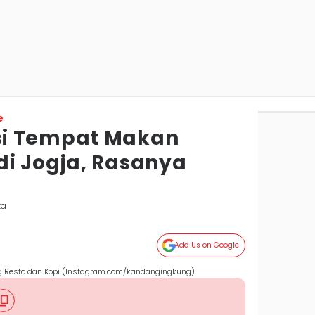
e
i Tempat Makan
i Jogja, Rasanya
ta
Add Us on Google
 Resto dan Kopi (Instagram.com/kandangingkung)