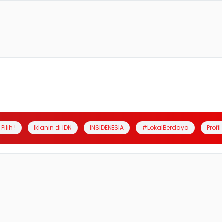
Pilih !
Iklanin di IDN
INSIDENESIA
#LokalBerdaya
Profi