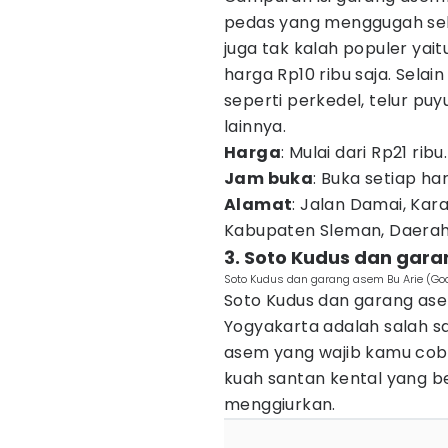
pedas yang menggugah seler
juga tak kalah populer yai
harga Rp10 ribu saja. Sela
seperti perkedel, telur p
lainnya.
Harga
: Mulai dari Rp21 ribu.
Jam buka
: Buka setiap ha
Alamat
: Jalan Damai, Kar
Kabupaten Sleman, Daerah
3. Soto Kudus dan gara
Soto Kudus dan garang asem Bu Arie (G
Soto Kudus dan garang ase
Yogyakarta adalah salah 
asem yang wajib kamu coba
kuah santan kental yang b
menggiurkan.