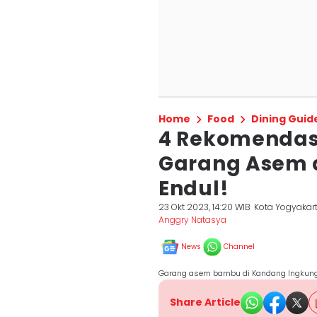
Home
Food
Dining Guid
4 Rekomendas
Garang Asem d
Endul!
23 Okt 2023, 14:20 WIB
Kota Yogyakar
Anggry Natasya
News
Channel
Garang asem bambu di Kandang Ingkung
Share Article