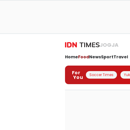
JOGJA
Home
Food
News
Sport
Travel
For
Soccer Times
Yuk 
You