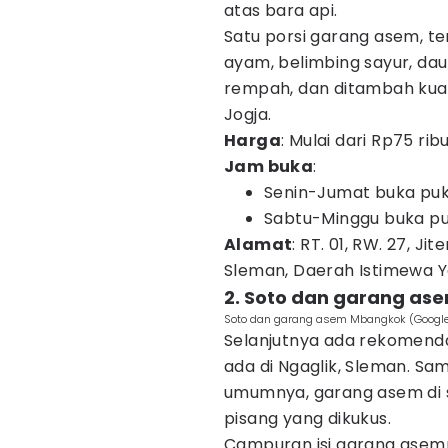
atas bara api.
Satu porsi garang asem, te
ayam, belimbing sayur, dau
rempah, dan ditambah kuah
Jogja.
Harga
: Mulai dari Rp75 ri
Jam buka
:
Senin-Jumat buka puku
Sabtu-Minggu buka puk
Alamat
: RT. 01, RW. 27, J
Sleman, Daerah Istimewa Y
2. Soto dan garang a
Soto dan garang asem Mbangkok (Googl
Selanjutnya ada rekomend
ada di Ngaglik, Sleman. S
umumnya, garang asem di si
pisang yang dikukus.
Campuran isi garang asem