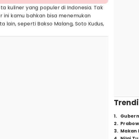
ta kuliner yang populer di Indonesia. Tak
jar ini kamu bahkan bisa menemukan
 lain, seperti Bakso Malang, Soto Kudus,
Trendi
1
.
Gubern
2
.
Prabow
3
.
Makan B
4
.
Nilai T