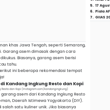
5
.
17 Agus
6
.
Piala A
7
.
GIIAS 2
an khas Jawa Tengah, seperti Semarang,
ti. Garang asem dimasak dengan cara
dikukus. Biasanya, garang asem berisi
tau tahu.
erikut ini beberapa rekomendasi tempat
ja!
di Kandang Ingkung Resto dan Kopi
 Resto dan Kopi (Instagram.com/kandangingkung)
garang asem dari Kandang Ingkung Resto
leman, Daerah Istimewa Yogyakarta (DIY).
 salah satu kuliner unik. Jika biasanya