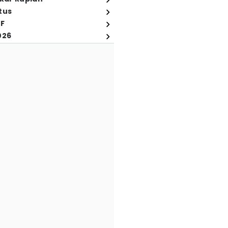
tus
FF
026